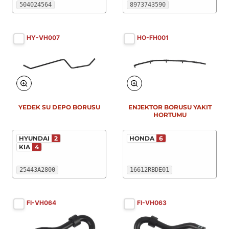
504024564
8973743590
HY-VH007
HO-FH001
YEDEK SU DEPO BORUSU
ENJEKTOR BORUSU YAKIT
HORTUMU
HYUNDAI
2
HONDA
6
KIA
4
25443A2800
16612RBDE01
FI-VH064
FI-VH063