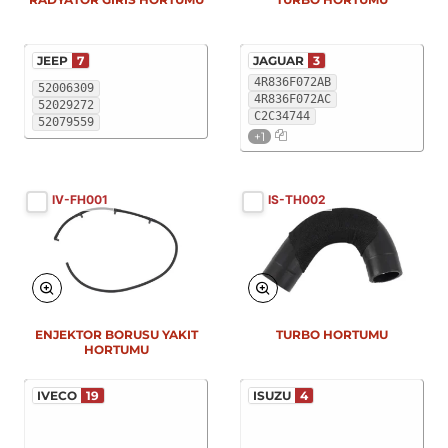
JEEP
7
JAGUAR
3
4R836F072AB
52006309
4R836F072AC
52029272
C2C34744
52079559
+1
IV-FH001
IS-TH002
ENJEKTOR BORUSU YAKIT
TURBO HORTUMU
HORTUMU
IVECO
19
ISUZU
4