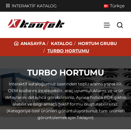
Türkçe
İNTERAKTİF KATALOG
KATALOG
HORTUM GRUBU
H
TURBO HORTUMU
O
M
TURBO HORTUMU
E
İnteraktif kataloğumuz üzerinden toplu arama yapabilir,
OEM kodlarını inceleyebilir, araç uyumluluklarını ve ürün
detaylarını detaylıca görebilirsiniz. Ayrıca hızlıca PDF çıktısı
alabilir ve bilgi amaçlı teklif formu oluşturabilirsiniz.
(Kategoriye özel ürünleri görüntülüyorsunuz tüm ürünleri
görüntülemek için Tıklayın)