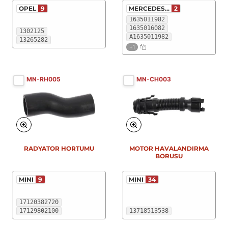
OPEL
9
MERCEDES...
2
1635011982
1635016082
1302125
A1635011982
13265282
+1
MN-RH005
MN-CH003
RADYATOR HORTUMU
MOTOR HAVALANDIRMA
BORUSU
MINI
9
MINI
34
17120382720
17129802100
13718513538