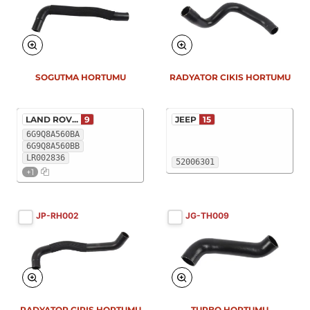
SOGUTMA HORTUMU
RADYATOR CIKIS HORTUMU
LAND ROV...
9
JEEP
15
6G9Q8A560BA
6G9Q8A560BB
LR002836
52006301
+1
JP-RH002
JG-TH009
RADYATOR GIRIS HORTUMU
TURBO HORTUMU