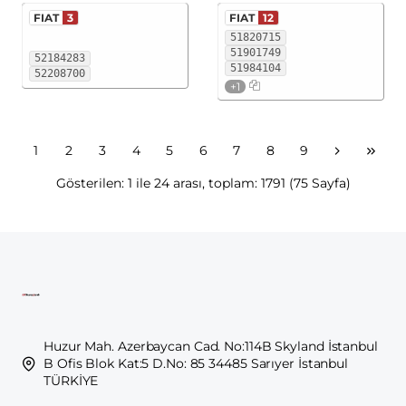
FIAT
3
FIAT
12
51820715
51901749
52184283
51984104
52208700
+1
1
2
3
4
5
6
7
8
9
Gösterilen: 1 ile 24 arası, toplam: 1791 (75 Sayfa)
Huzur Mah. Azerbaycan Cad. No:114B Skyland İstanbul
B Ofis Blok Kat:5 D.No: 85 34485 Sarıyer İstanbul
TÜRKİYE