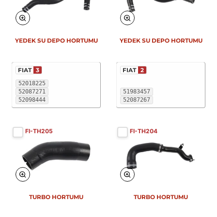
YEDEK SU DEPO HORTUMU
YEDEK SU DEPO HORTUMU
FIAT
3
FIAT
2
52018225
52087271
51983457
52098444
52087267
FI-TH205
FI-TH204
TURBO HORTUMU
TURBO HORTUMU