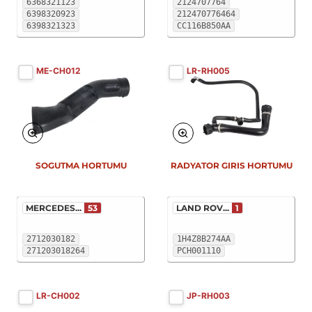
6368321123
2124707764
6398320923
212470776464
6398321323
CC116B850AA
ME-CH012
LR-RH005
SOGUTMA HORTUMU
RADYATOR GIRIS HORTUMU
MERCEDES...
53
LAND ROV...
1
2712030182
1H4Z8B274AA
271203018264
PCH001110
LR-CH002
JP-RH003