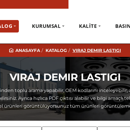
ALOG
KURUMSAL
KALITE
BASI
KATALOG
VIRAJ DEMIR LASTIGI
H
O
M
VIRAJ DEMIR LASTIGI
E
nden toplu arama yapabilir, OEM kodlarını inceleyebilir,
irsiniz. Ayrıca hızlıca PDF çıktısı alabilir ve bilgi amaçlı te
el ürünleri görüntülüyorsunuz tüm ürünleri görüntülemek