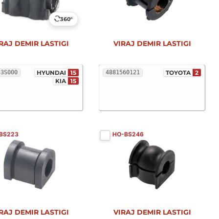
360°
RAJ DEMIR LASTIGI
VIRAJ DEMIR LASTIGI
33S000
HYUNDAI
15
4881560121
TOYOTA
2
KIA
15
-BS223
HO-BS246
RAJ DEMIR LASTIGI
VIRAJ DEMIR LASTIGI