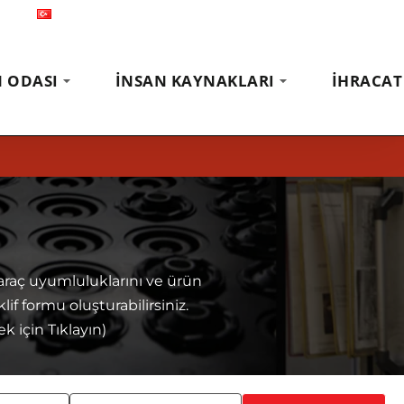
Türkçe
Fuarlar
Haberler
İletişim
N ODASI
İNSAN KAYNAKLARI
İHRACAT
 araç uyumluluklarını ve ürün
klif formu oluşturabilirsiniz.
 için Tıklayın)