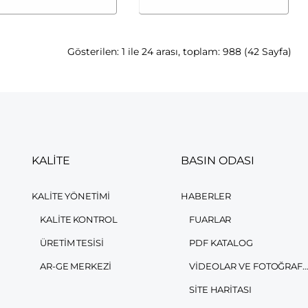
Gösterilen: 1 ile 24 arası, toplam: 988 (42 Sayfa)
KALİTE
BASIN ODASI
KALITE YÖNETIMI
HABERLER
KALITE KONTROL
FUARLAR
ÜRETIM TESISI
PDF KATALOG
AR-GE MERKEZI
VIDEOLAR VE FOTOĞRAFLAR
SITE HARITASI