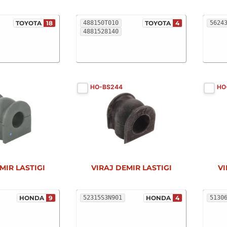
TOYOTA
18
488150T010
TOYOTA
4
5624
4881528140
HO-BS244
HO
MIR LASTIGI
VIRAJ DEMIR LASTIGI
VI
HONDA
9
52315S3N901
HONDA
4
5130