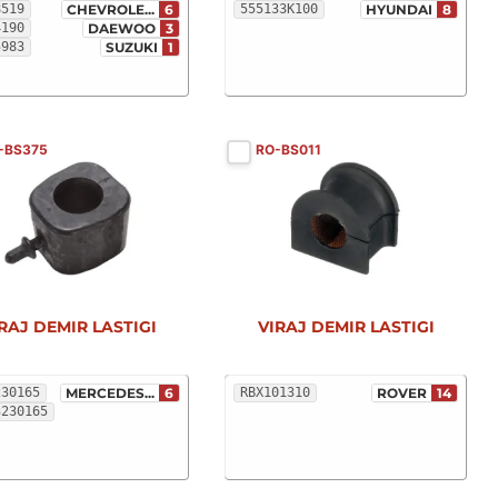
8519
CHEVROLE...
6
555133K100
HYUNDAI
8
4190
DAEWOO
3
5983
SUZUKI
1
-BS375
RO-BS011
RAJ DEMIR LASTIGI
VIRAJ DEMIR LASTIGI
230165
MERCEDES...
6
RBX101310
ROVER
14
3230165