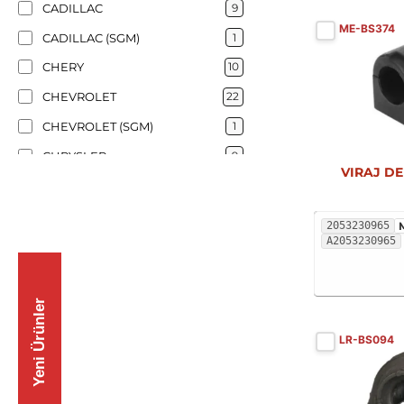
CADILLAC
9
ME-BS374
CADILLAC (SGM)
1
CHERY
10
CHEVROLET
22
CHEVROLET (SGM)
1
CHRYSLER
9
VIRAJ DE
CITROËN
52
DACIA
5
2053230965
A2053230965
DAEWOO
8
DAIHATSU
5
DAIMLER
1
Yeni Ürünler
DODGE
16
LR-BS094
DS
11
EMGRAND
1