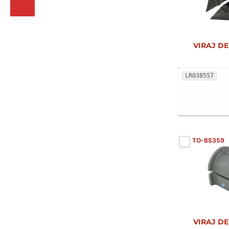
EXEED (CHERY)
3
FIAT
42
FORD
64
VIRAJ DE
FORD AUSTRALIA
1
LR038557
FORD USA
16
FUSO (MITSUBISHI)
1
GEELY
4
GMC
7
TO-BS359
GREAT WALL
3
HAVAL
4
HONDA
56
HUMMER
1
HYUNDAI
53
VIRAJ DE
HYUNDAI (BEIJING)
1