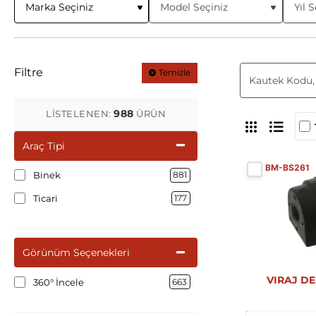
Filtre
Temizle
988
LISTELENEN:
ÜRÜN
Araç Tipi
BM-BS261
Binek
881
Ticari
177
Görünüm Seçenekleri
VIRAJ DE
360° İncele
663