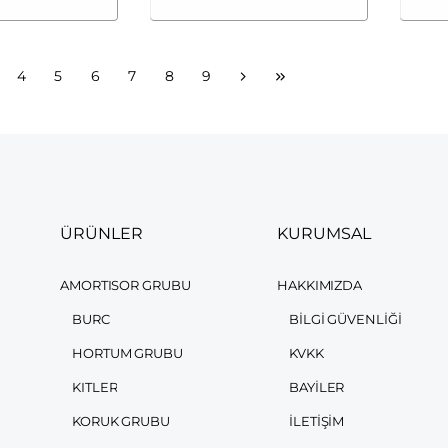
4
5
6
7
8
9
ÜRÜNLER
KURUMSAL
AMORTISOR GRUBU
HAKKIMIZDA
BURC
BILGI GÜVENLIĞI
HORTUM GRUBU
KVKK
KITLER
BAYILER
KORUK GRUBU
İLETIŞIM