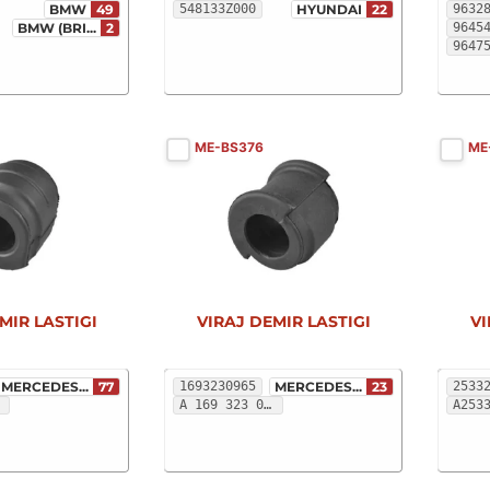
BMW
49
548133Z000
HYUNDAI
22
9632
BMW (BRI...
2
9645
9647
ME-BS376
ME
MIR LASTIGI
VIRAJ DEMIR LASTIGI
VI
MERCEDES...
77
1693230965
MERCEDES...
23
2533
A 169 323 09 65
A253