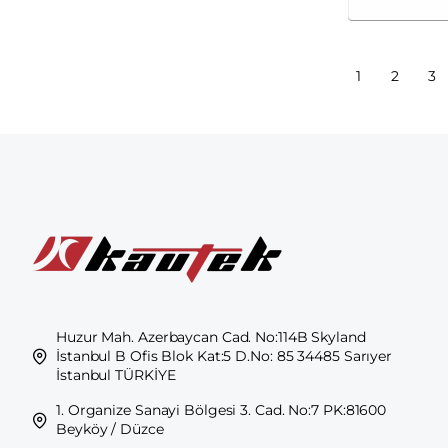
MAZDA
39
MERCEDES-BENZ
84
MERCEDES-BENZ (FJDA)
1
1
2
3
MERCURY
6
MINI
8
MITSUBISHI
41
NISSAN
79
NISSAN (DFAC)
4
NISSAN (ZHENGZHOU)
1
OLDSMOBILE
1
OMODA
3
Huzur Mah. Azerbaycan Cad. No:114B Skyland
İstanbul B Ofis Blok Kat:5 D.No: 85 34485 Sarıyer
OPEL
54
İstanbul TÜRKİYE
PEUGEOT
54
1. Organize Sanayi Bölgesi 3. Cad. No:7 PK:81600
Beyköy / Düzce
PONTIAC
2