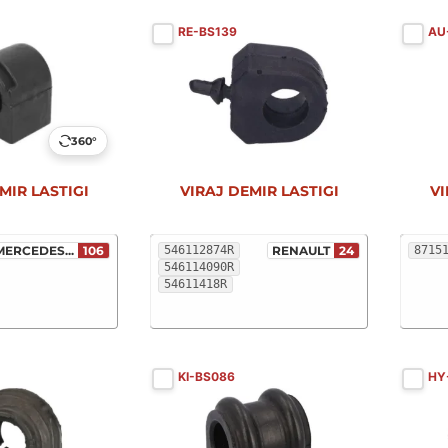
RE-BS139
AU
360°
MIR LASTIGI
VIRAJ DEMIR LASTIGI
VI
MERCEDES...
106
546112874R
RENAULT
24
8715
546114090R
54611418R
KI-BS086
HY