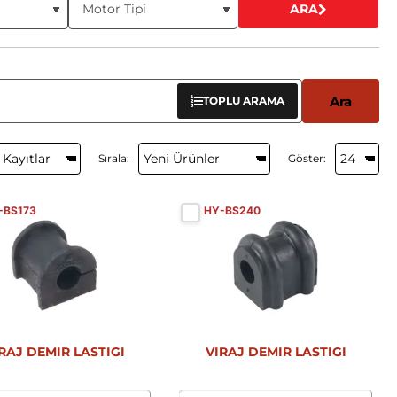
ARA
Ara
TOPLU ARAMA
Sırala:
Göster:
-BS173
HY-BS240
Yeni
Yeni
RAJ DEMIR LASTIGI
VIRAJ DEMIR LASTIGI