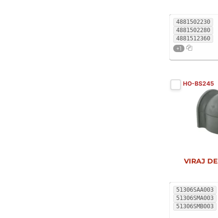
INFINITI
14
4881502230
4881502280
ISUZU
2
4881512360
IVECO
10
+1
JAGUAR
10
JEEP
12
HO-BS245
KIA
42
LADA
2
LANCIA
6
LAND ROVER
22
LEXUS
22
VIRAJ DE
LIFAN
1
LINCOLN
5
51306SAA003
51306SMA003
MAHINDRA
1
51306SMB003