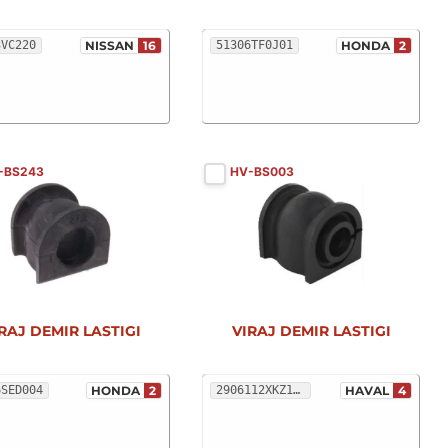
3VC220
NISSAN
16
51306TF0J01
HONDA
2
-BS243
HV-BS003
RAJ DEMIR LASTIGI
VIRAJ DEMIR LASTIGI
6SED004
HONDA
2
2906112XKZ16B
HAVAL
4