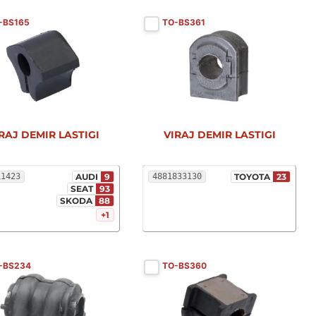
-BS165
TO-BS361
RAJ DEMIR LASTIGI
VIRAJ DEMIR LASTIGI
11423
AUDI
9
4881833130
TOYOTA
23
SEAT
93
SKODA
88
+1
-BS234
TO-BS360