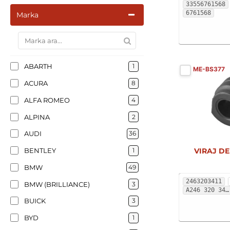
33556761568
6761568
Marka
ABARTH
1
ME-BS377
ACURA
8
ALFA ROMEO
4
ALPINA
2
AUDI
36
BENTLEY
1
VIRAJ DE
BMW
49
2463203411
BMW (BRILLIANCE)
3
A246 320 34 11
BUICK
3
BYD
1