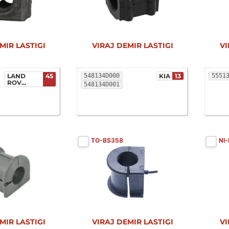
MIR LASTIGI
VIRAJ DEMIR LASTIGI
VI
LAND
45
548134D000
KIA
13
5551
ROV...
548134D001
TO-BS358
NI
MIR LASTIGI
VIRAJ DEMIR LASTIGI
VI