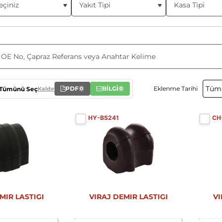
PDF
BİLGİ
Eklenme Tarihi
Tümünü Seç
Kaldır
0
0
HY-BS241
CH
Yeni
Yeni
MIR LASTIGI
VIRAJ DEMIR LASTIGI
VI