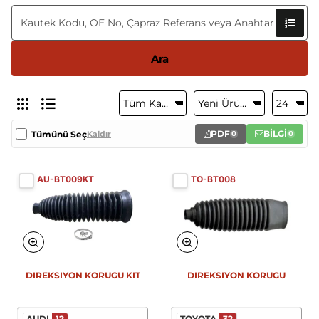
Ara
PDF
BİLGİ
Tümünü Seç
Kaldır
0
0
AU-BT009KT
TO-BT008
DIREKSIYON KORUGU KIT
DIREKSIYON KORUGU
AUDI
12
TOYOTA
32