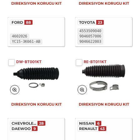
DIREKSIYON KORUGU KIT
DIREKSIYON KORUGU KIT
FORD
88
TOYOTA
23
4553509040
4602026
9046057006
YC15-3K661-AB
9046622003
DW-BT001KT
RE-BT011KT
DIREKSIYON KORUGU KIT
DIREKSIYON KORUGU KIT
CHEVROLE...
28
NISSAN
6
DAEWOO
9
RENAULT
43