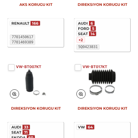
AKS KORUGU KIT
DIREKSIYON KORUGU KIT
RENAULT
166
AUDI
6
FORD
5
SEAT
14
7701450617
+2
7701469389
5Q0423831
VW-BT007KT
VW-BT017KT
DIREKSIYON KORUGU KIT
DIREKSIYON KORUGU KIT
AUDI
33
VW
64
SEAT
71
SKODA
60