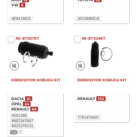
VW
6
4E0419831
455360K010
RE-BT007KT
RE-BT004KT
DIREKSIYON KORUGU KIT
DIREKSIYON KORUGU KIT
DACIA
41
RENAULT
102
OPEL
24
RENAULT
65
4501260
7701474447
6001547607
6025370231
+2