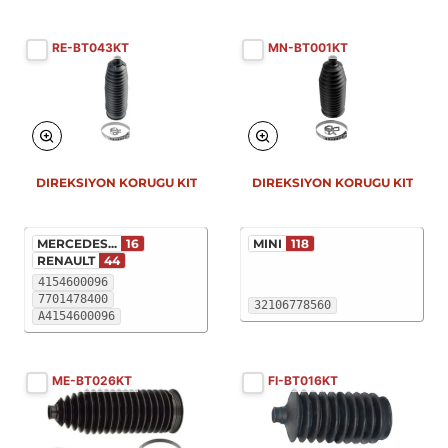
RE-BT043KT
MN-BT001KT
DIREKSIYON KORUGU KIT
DIREKSIYON KORUGU KIT
MERCEDES...
16
MINI
118
RENAULT
44
4154600096
7701478400
32106778560
A4154600096
ME-BT026KT
FI-BT016KT