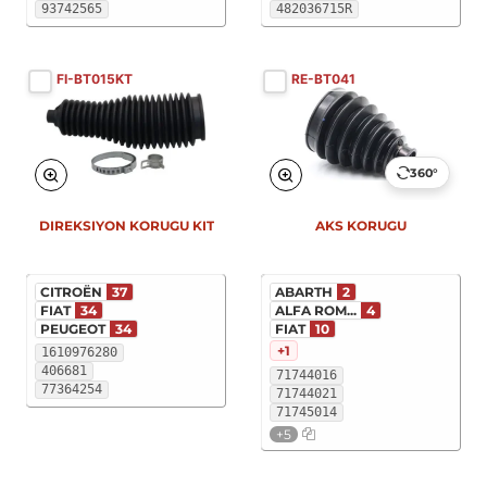
93742565
482036715R
FI-BT015KT
RE-BT041
360°
DIREKSIYON KORUGU KIT
AKS KORUGU
CITROËN
37
ABARTH
2
FIAT
34
ALFA ROM...
4
PEUGEOT
34
FIAT
10
+1
1610976280
406681
71744016
77364254
71744021
71745014
+5