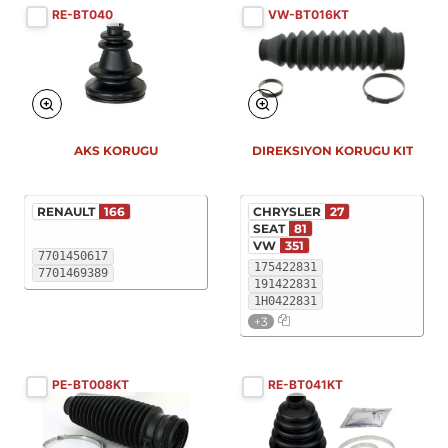
RE-BT040
VW-BT016KT
AKS KORUGU
DIREKSIYON KORUGU KIT
RENAULT
166
CHRYSLER
27
SEAT
81
VW
351
7701450617
175422831
7701469389
191422831
1H0422831
+3
PE-BT008KT
RE-BT041KT