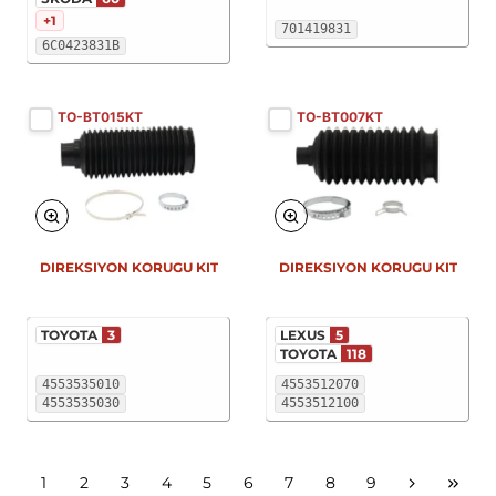
+1
701419831
6C0423831B
TO-BT015KT
TO-BT007KT
DIREKSIYON KORUGU KIT
DIREKSIYON KORUGU KIT
TOYOTA
3
LEXUS
5
TOYOTA
118
4553535010
4553512070
4553535030
4553512100
1
2
3
4
5
6
7
8
9