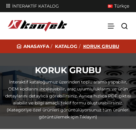
Türkçe
İNTERAKTİF KATALOG
KATALOG
KORUK GRUBU
H
O
M
KORUK GRUBU
E
İnteraktif kataloğumuz üzerinden toplu arama yapabilir,
OEM kodlarını inceleyebilir, araç uyumluluklarını ve ürün
detaylarını detaylıca görebilirsiniz. Ayrıca hızlıca PDF çıktısı
alabilir ve bilgi amaçlı teklif formu oluşturabilirsiniz.
(Kategoriye özel ürünleri görüntülüyorsunuz tüm ürünleri
görüntülemek için Tıklayın)