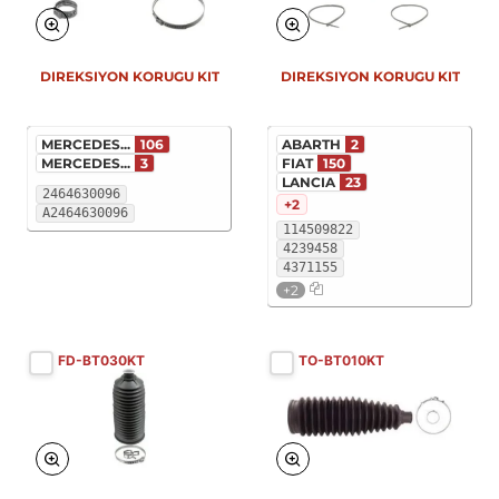
DIREKSIYON KORUGU KIT
DIREKSIYON KORUGU KIT
MERCEDES...
106
ABARTH
2
MERCEDES...
3
FIAT
150
LANCIA
23
2464630096
+2
A2464630096
114509822
4239458
4371155
+2
FD-BT030KT
TO-BT010KT