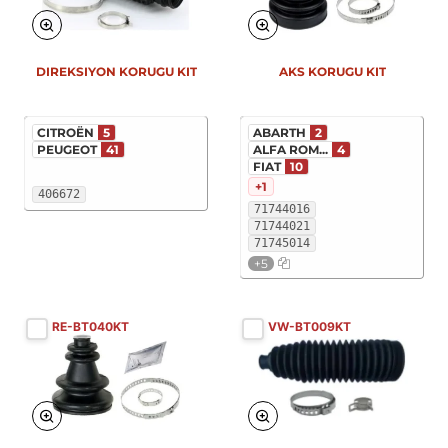
DIREKSIYON KORUGU KIT
AKS KORUGU KIT
CITROËN
5
ABARTH
2
PEUGEOT
41
ALFA ROM...
4
FIAT
10
+1
406672
71744016
71744021
71745014
+5
RE-BT040KT
VW-BT009KT