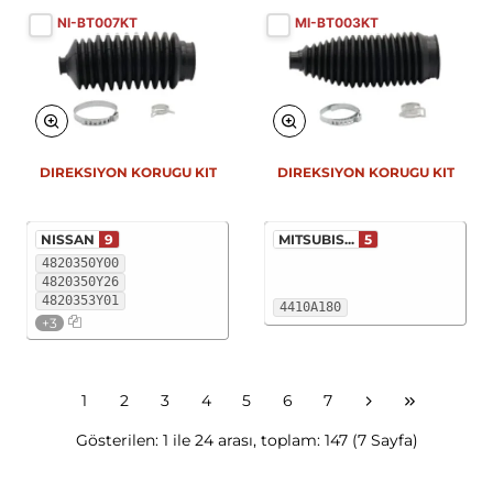
NI-BT007KT
MI-BT003KT
DIREKSIYON KORUGU KIT
DIREKSIYON KORUGU KIT
NISSAN
9
MITSUBIS...
5
4820350Y00
4820350Y26
4820353Y01
4410A180
+3
1
2
3
4
5
6
7
Gösterilen: 1 ile 24 arası, toplam: 147 (7 Sayfa)