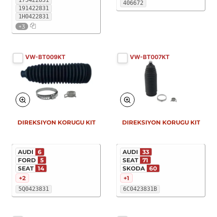
406672
191422831
1H0422831
+3
VW-BT009KT
VW-BT007KT
DIREKSIYON KORUGU KIT
DIREKSIYON KORUGU KIT
AUDI
6
AUDI
33
FORD
5
SEAT
71
SEAT
14
SKODA
60
+2
+1
5Q0423831
6C0423831B