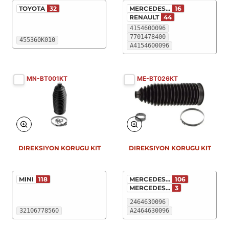
TOYOTA
32
MERCEDES...
16
RENAULT
44
4154600096
7701478400
455360K010
A4154600096
MN-BT001KT
ME-BT026KT
DIREKSIYON KORUGU KIT
DIREKSIYON KORUGU KIT
MINI
118
MERCEDES...
106
MERCEDES...
3
2464630096
32106778560
A2464630096