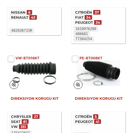
NISSAN
6
CITROËN
37
RENAULT
43
FIAT
34
PEUGEOT
34
1610976280
482036715R
406681
77364254
VW-BT016KT
PE-BT008KT
DIREKSIYON KORUGU KIT
DIREKSIYON KORUGU KIT
CHRYSLER
27
CITROËN
5
SEAT
81
PEUGEOT
41
VW
351
175422831