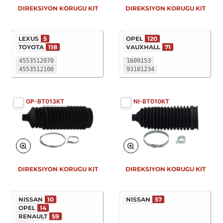
DIREKSIYON KORUGU KIT
DIREKSIYON KORUGU KIT
LEXUS
5
OPEL
120
TOYOTA
118
VAUXHALL
71
4553512070
1609153
4553512100
93181234
OP-BT013KT
NI-BT010KT
DIREKSIYON KORUGU KIT
DIREKSIYON KORUGU KIT
NISSAN
10
NISSAN
57
OPEL
14
RENAULT
59