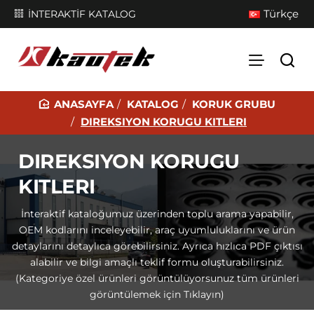
Türkçe
İNTERAKTİF KATALOG
KATALOG
KORUK GRUBU
H
DIREKSIYON KORUGU KITLERI
O
M
DIREKSIYON KORUGU
E
KITLERI
İnteraktif kataloğumuz üzerinden toplu arama yapabilir,
OEM kodlarını inceleyebilir, araç uyumluluklarını ve ürün
detaylarını detaylıca görebilirsiniz. Ayrıca hızlıca PDF çıktısı
alabilir ve bilgi amaçlı teklif formu oluşturabilirsiniz.
(Kategoriye özel ürünleri görüntülüyorsunuz tüm ürünleri
görüntülemek için Tıklayın)