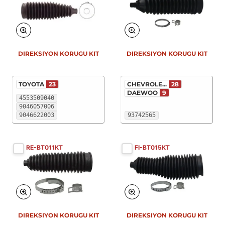
DIREKSIYON KORUGU KIT
DIREKSIYON KORUGU KIT
TOYOTA
23
CHEVROLE...
28
DAEWOO
9
4553509040
9046057006
9046622003
93742565
RE-BT011KT
FI-BT015KT
DIREKSIYON KORUGU KIT
DIREKSIYON KORUGU KIT