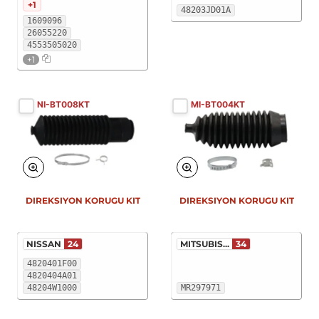
+1
48203JD01A
1609096
26055220
4553505020
+1
NI-BT008KT
MI-BT004KT
DIREKSIYON KORUGU KIT
DIREKSIYON KORUGU KIT
NISSAN
24
MITSUBIS...
34
4820401F00
4820404A01
48204W1000
MR297971