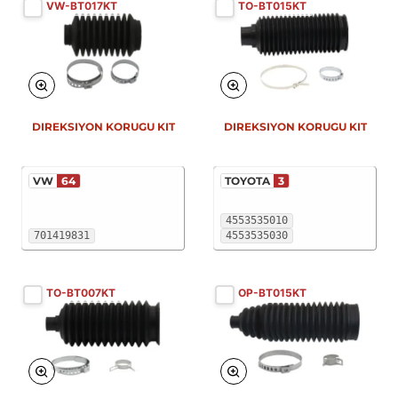
VW-BT017KT
TO-BT015KT
DIREKSIYON KORUGU KIT
DIREKSIYON KORUGU KIT
VW
64
TOYOTA
3
4553535010
701419831
4553535030
TO-BT007KT
OP-BT015KT