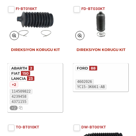
FI-BT016KT
FD-BT030KT
DIREKSIYON KORUGU KIT
DIREKSIYON KORUGU KIT
ABARTH
2
FORD
88
FIAT
150
LANCIA
23
4602026
+2
YC15-3K661-AB
114509822
4239458
4371155
+2
TO-BT010KT
DW-BT001KT