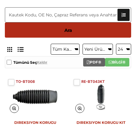
Ara
PDF
BİLGİ
Tümünü Seç
Kaldır
0
0
TO-BT008
RE-BT043KT
DIREKSIYON KORUGU
DIREKSIYON KORUGU KIT