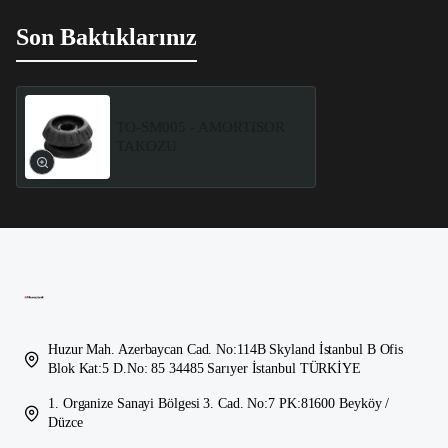
Son Baktıklarınız
TO-SM005 - AMORTISOR
TAKOZU
Huzur Mah. Azerbaycan Cad. No:114B Skyland İstanbul B Ofis
Blok Kat:5 D.No: 85 34485 Sarıyer İstanbul TÜRKİYE
1. Organize Sanayi Bölgesi 3. Cad. No:7 PK:81600 Beyköy /
Düzce