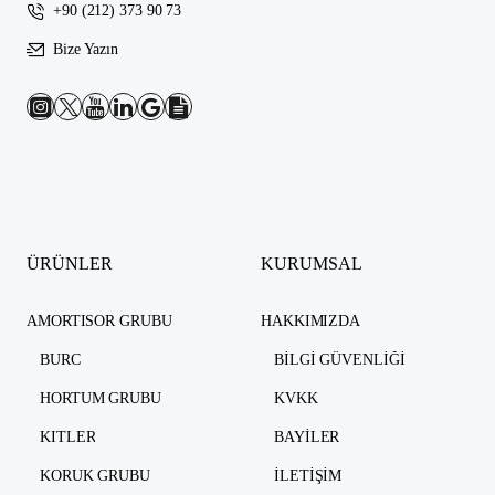
+90 (212) 373 90 73
Bize Yazın
ÜRÜNLER
KURUMSAL
AMORTISOR GRUBU
HAKKIMIZDA
BURC
BILGI GÜVENLIĞI
HORTUM GRUBU
KVKK
KITLER
BAYILER
KORUK GRUBU
İLETIŞIM