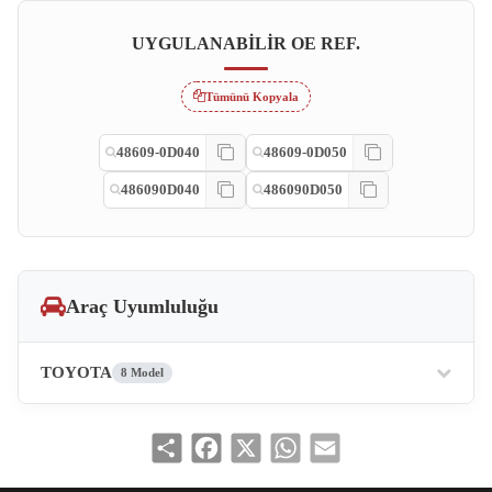
UYGULANABILIR OE REF.
Tümünü Kopyala
48609-0D040
48609-0D050
486090D040
486090D050
Araç Uyumluluğu
TOYOTA
8 Model
Share
Facebook
X
WhatsApp
Email