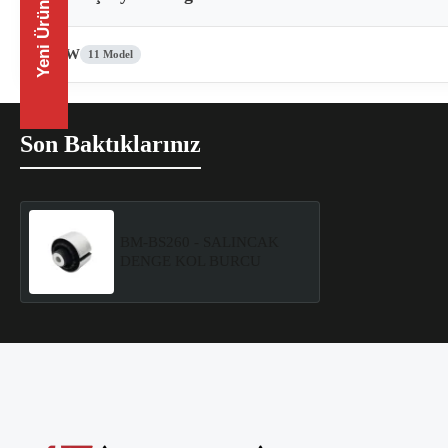
Yeni Ürünler
BMW
11 Model
Son Baktıklarınız
BM-BS260 - SALINCAK
DENGE KOL BURCU