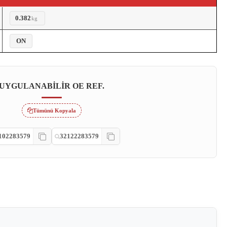
0.382
kg
ON
UYGULANABILIR OE REF.
Tümünü Kopyala
102283579
32122283579