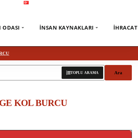
Türkçe
Fuarlar
Haberler
İletişim
N ODASI
İNSAN KAYNAKLARI
İHRACAT
URCU
Ara
TOPLU ARAMA
GE KOL BURCU