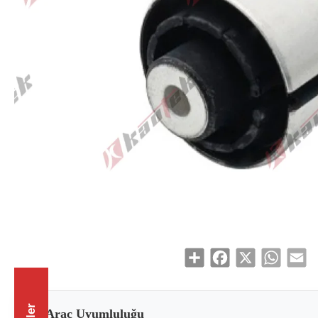
Share
Facebook
X
WhatsAp
Em
Araç Uyumluluğu