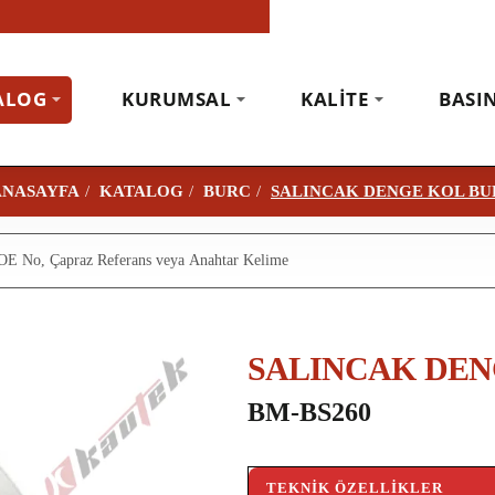
ALOG
KURUMSAL
KALITE
BASI
KATALOG
BURC
SALINCAK DENGE KOL B
H
O
M
E
SALINCAK DEN
BM-BS260
TEKNIK ÖZELLIKLER