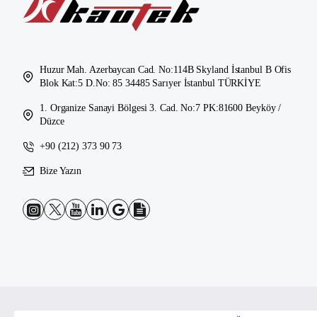
Huzur Mah. Azerbaycan Cad. No:114B Skyland İstanbul B Ofis
Blok Kat:5 D.No: 85 34485 Sarıyer İstanbul TÜRKİYE
1. Organize Sanayi Bölgesi 3. Cad. No:7 PK:81600 Beyköy /
Düzce
+90 (212) 373 90 73
Bize Yazın