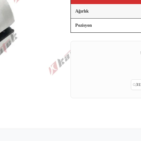
Ağırlık
Pozisyon
31
Yeni
p
ail