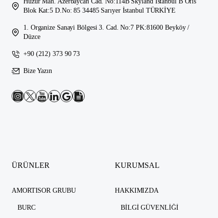
Huzur Mah. Azerbaycan Cad. No:114B Skyland İstanbul B Ofis
Blok Kat:5 D.No: 85 34485 Sarıyer İstanbul TÜRKİYE
1. Organize Sanayi Bölgesi 3. Cad. No:7 PK:81600 Beyköy /
Düzce
+90 (212) 373 90 73
Bize Yazın
ÜRÜNLER
KURUMSAL
AMORTISOR GRUBU
HAKKIMIZDA
BURC
BILGI GÜVENLIĞI