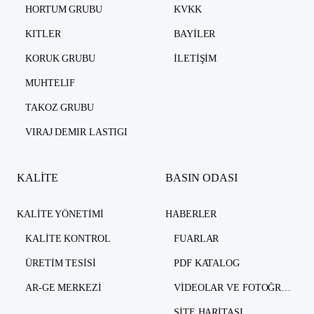
HORTUM GRUBU
KVKK
KITLER
BAYILER
KORUK GRUBU
İLETIŞIM
MUHTELIF
TAKOZ GRUBU
VIRAJ DEMIR LASTIGI
KALİTE
BASIN ODASI
KALITE YÖNETIMI
HABERLER
KALITE KONTROL
FUARLAR
ÜRETIM TESISI
PDF KATALOG
AR-GE MERKEZI
VIDEOLAR VE FOTOĞRAFLAR
SITE HARITASI