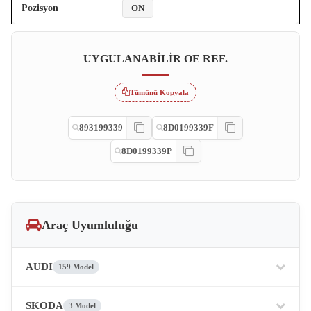
Pozisyon
ON
UYGULANABILIR OE REF.
Tümünü Kopyala
893199339
8D0199339F
8D0199339P
Araç Uyumluluğu
AUDI
159 Model
SKODA
3 Model