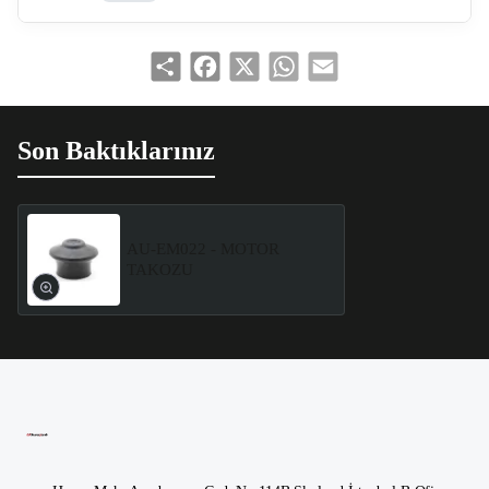
Share
Facebook
X
WhatsApp
Email
Son Baktıklarınız
AU-EM022 - MOTOR
TAKOZU