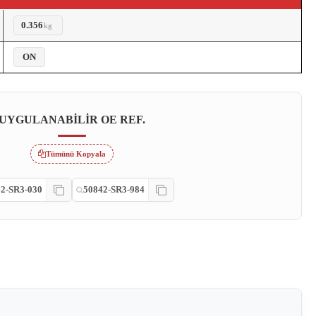
0.356
kg
ON
UYGULANABILIR OE REF.
Tümünü Kopyala
2-SR3-030
50842-SR3-984