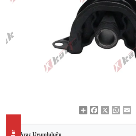
Share
Facebook
X
WhatsAp
Em
Araç Uyumluluğu