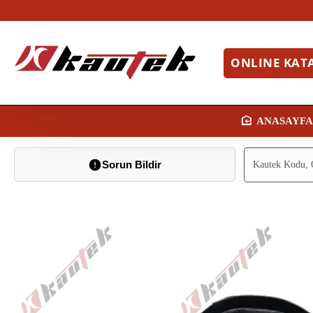
ONLINE KAT
H
O
Sorun Bildir
M
E