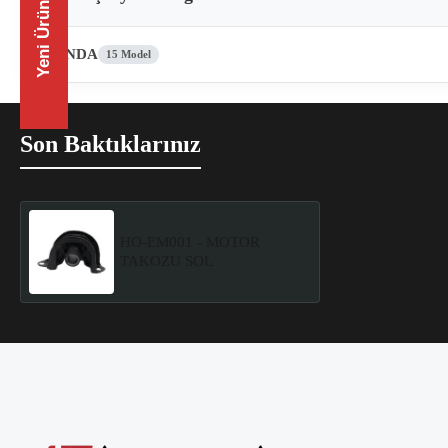
Yeni Ürünler
HONDA
15 Model
Son Baktıklarınız
HO-EM001 - MOTOR
TAKOZU SOL