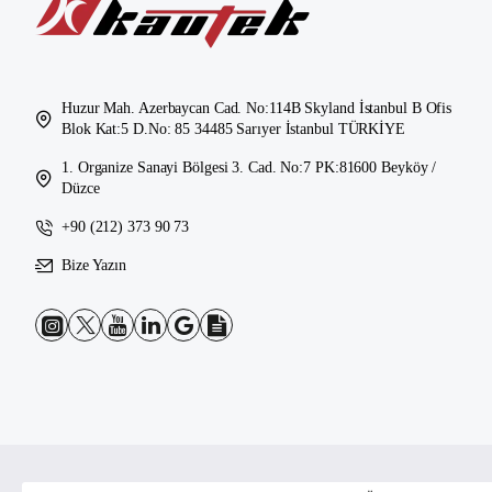
Huzur Mah. Azerbaycan Cad. No:114B Skyland İstanbul B Ofis
Blok Kat:5 D.No: 85 34485 Sarıyer İstanbul TÜRKİYE
1. Organize Sanayi Bölgesi 3. Cad. No:7 PK:81600 Beyköy /
Düzce
+90 (212) 373 90 73
Bize Yazın