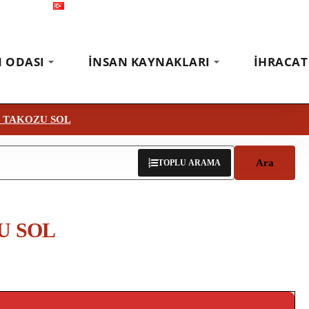
Türkçe
Fuarlar
Haberler
İletişim
N ODASI
İNSAN KAYNAKLARI
İHRACAT
 TAKOZU SOL
Ara
TOPLU ARAMA
U SOL