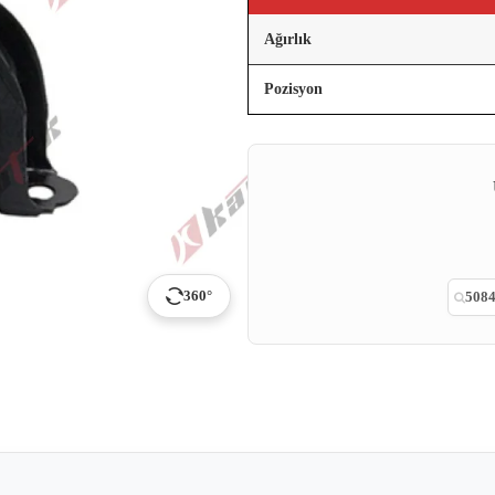
Ağırlık
Pozisyon
360°
5084
p
ail