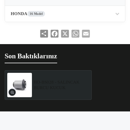
HONDA
16 Model
Share
Facebook
X
WhatsApp
Email
Son Baktıklarınız
HO-BS028 - SALINCAK
BURCU KUCUK