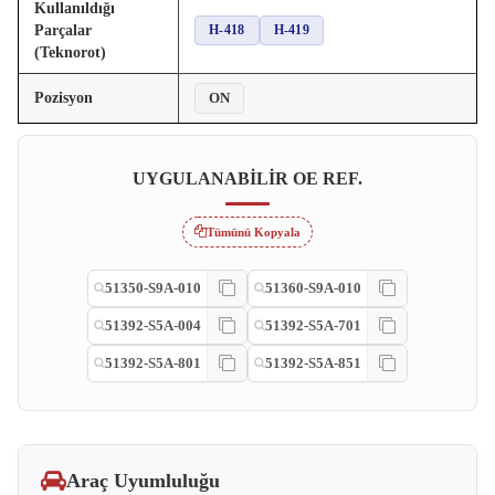
Kullanıldığı
Parçalar
H-418
H-419
(Teknorot)
Pozisyon
ON
UYGULANABILIR OE REF.
Tümünü Kopyala
51350-S9A-010
51360-S9A-010
51392-S5A-004
51392-S5A-701
51392-S5A-801
51392-S5A-851
Araç Uyumluluğu