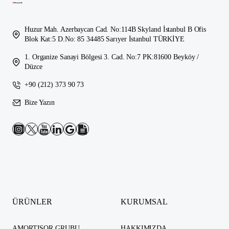
Huzur Mah. Azerbaycan Cad. No:114B Skyland İstanbul B Ofis
Blok Kat:5 D.No: 85 34485 Sarıyer İstanbul TÜRKİYE
1. Organize Sanayi Bölgesi 3. Cad. No:7 PK:81600 Beyköy /
Düzce
+90 (212) 373 90 73
Bize Yazın
ÜRÜNLER
KURUMSAL
AMORTISOR GRUBU
HAKKIMIZDA