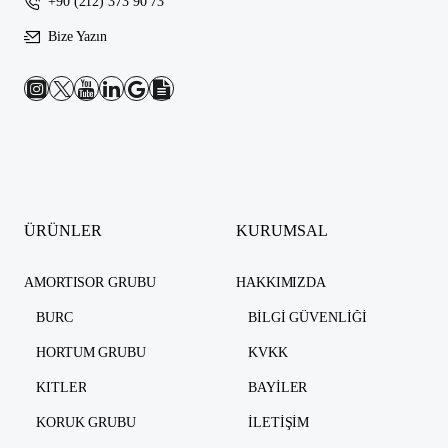
+90 (212) 373 90 73
Bize Yazın
ÜRÜNLER
KURUMSAL
AMORTISOR GRUBU
HAKKIMIZDA
BURC
BILGI GÜVENLIĞI
HORTUM GRUBU
KVKK
KITLER
BAYILER
KORUK GRUBU
İLETIŞIM