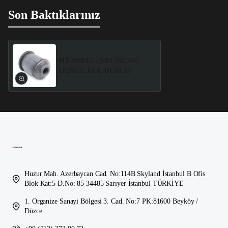
Son Baktıklarınız
HY-BS035 - SALINCAK
DENGE KOL BURCU
Huzur Mah. Azerbaycan Cad. No:114B Skyland İstanbul B Ofis
Blok Kat:5 D.No: 85 34485 Sarıyer İstanbul TÜRKİYE
1. Organize Sanayi Bölgesi 3. Cad. No:7 PK:81600 Beyköy /
Düzce