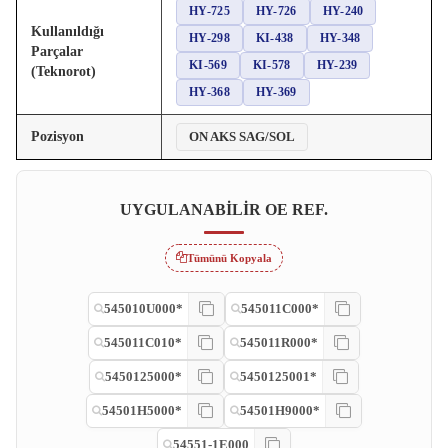
HY-725
HY-726
HY-240
Kullanıldığı
HY-298
KI-438
HY-348
Parçalar
KI-569
KI-578
HY-239
(Teknorot)
HY-368
HY-369
Pozisyon
ON AKS SAG/SOL
UYGULANABILIR OE REF.
Tümünü Kopyala
545010U000*
545011C000*
545011C010*
545011R000*
5450125000*
5450125001*
54501H5000*
54501H9000*
54551-1E000