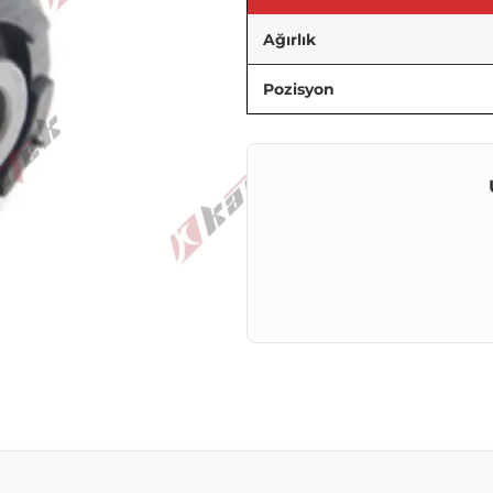
Ağırlık
Pozisyon
p
ail