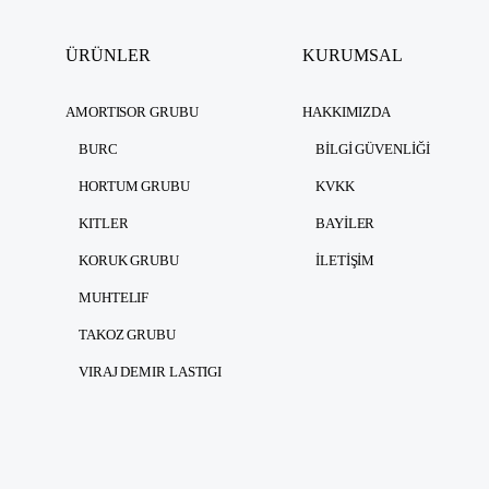
ÜRÜNLER
KURUMSAL
AMORTISOR GRUBU
HAKKIMIZDA
BURC
BILGI GÜVENLIĞI
HORTUM GRUBU
KVKK
KITLER
BAYILER
KORUK GRUBU
İLETIŞIM
MUHTELIF
TAKOZ GRUBU
VIRAJ DEMIR LASTIGI