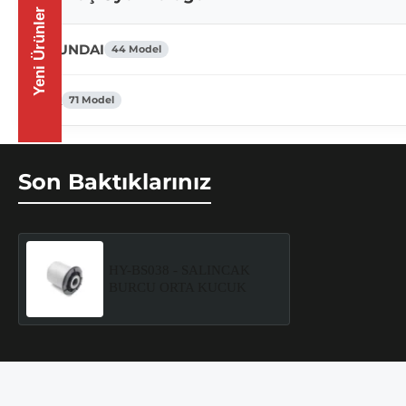
Yeni Ürünler
HYUNDAI
44 Model
KIA
71 Model
Son Baktıklarınız
HY-BS038 - SALINCAK
BURCU ORTA KUCUK