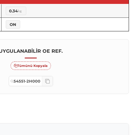
0.34
kg
ON
UYGULANABILIR OE REF.
Tümünü Kopyala
54551-2H000