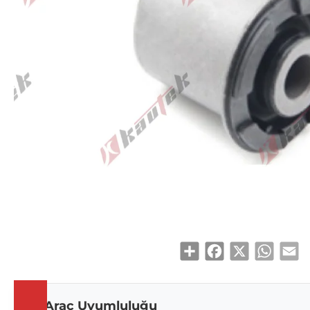
Share
Facebook
X
WhatsAp
Em
Araç Uyumluluğu