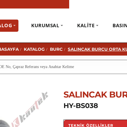
ALOG
KURUMSAL
KALITE
BASI
KATALOG
BURC
SALINCAK BURCU ORTA 
H
O
M
E
SALINCAK BU
HY-BS038
TEKNIK ÖZELLIKLER