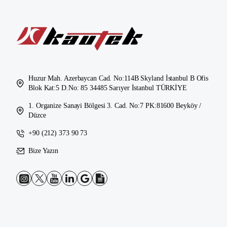
Huzur Mah. Azerbaycan Cad. No:114B Skyland İstanbul B Ofis
Blok Kat:5 D.No: 85 34485 Sarıyer İstanbul TÜRKİYE
1. Organize Sanayi Bölgesi 3. Cad. No:7 PK:81600 Beyköy /
Düzce
+90 (212) 373 90 73
Bize Yazın