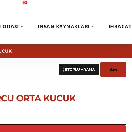
Türkçe
Fuarlar
Haberler
İletişim
N ODASI
İNSAN KAYNAKLARI
İHRACAT
KUCUK
Ara
TOPLU ARAMA
RCU ORTA KUCUK