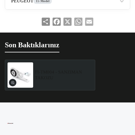
PEUGEOT
15 Model
Share
Facebook
X
WhatsApp
Email
Son Baktıklarınız
FI-TM004 - SANZIMAN
TAKOZU