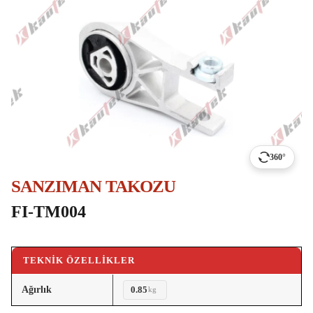
360°
SANZIMAN TAKOZU
FI-TM004
TEKNIK ÖZELLIKLER
Ağırlık
0.85
kg