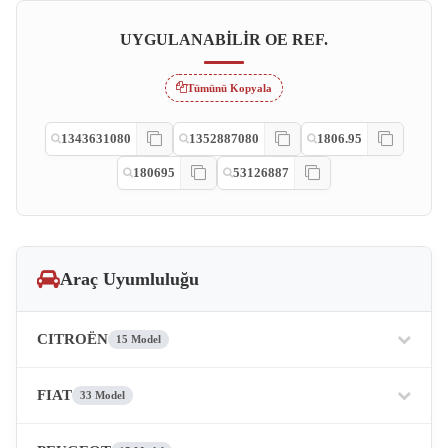
UYGULANABILIR OE REF.
Tümünü Kopyala
1343631080
1352887080
1806.95
180695
53126887
Araç Uyumluluğu
CITROËN
15 Model
FIAT
33 Model