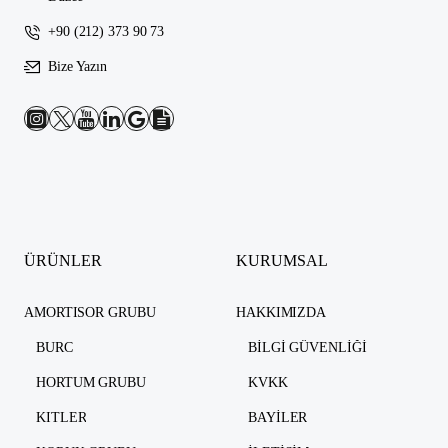
+90 (212) 373 90 73
Bize Yazın
ÜRÜNLER
KURUMSAL
AMORTISOR GRUBU
HAKKIMIZDA
BURC
BILGI GÜVENLIĞI
HORTUM GRUBU
KVKK
KITLER
BAYILER