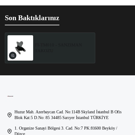
Son Baktıklarınız
FI-TM010 - SANZIMAN
TAKOZU
Huzur Mah. Azerbaycan Cad. No:114B Skyland İstanbul B Ofis
Blok Kat:5 D.No: 85 34485 Sarıyer İstanbul TÜRKİYE
1. Organize Sanayi Bölgesi 3. Cad. No:7 PK:81600 Beyköy /
Düzce