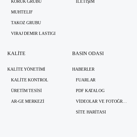
KORUK GRUBU
İLETIŞIM
MUHTELIF
TAKOZ GRUBU
VIRAJ DEMIR LASTIGI
KALİTE
BASIN ODASI
KALITE YÖNETIMI
HABERLER
KALITE KONTROL
FUARLAR
ÜRETIM TESISI
PDF KATALOG
AR-GE MERKEZI
VIDEOLAR VE FOTOĞRAFLAR
SITE HARITASI