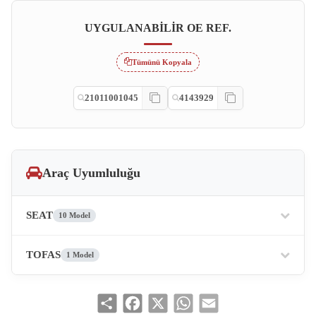
UYGULANABILIR OE REF.
Tümünü Kopyala
21011001045
4143929
Araç Uyumluluğu
SEAT
10 Model
TOFAS
1 Model
Share
Facebook
X
WhatsApp
Email