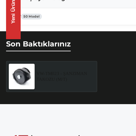
Yeni Ürünler
VW
50 Model
Son Baktıklarınız
VW-TM023 - ŞANZIMAN
TAKOZU (M/T)