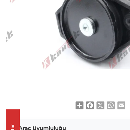
Share
Facebook
X
WhatsAp
Em
Araç Uyumluluğu