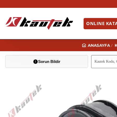
ONLINE KAT
H
O
Sorun Bildir
M
E