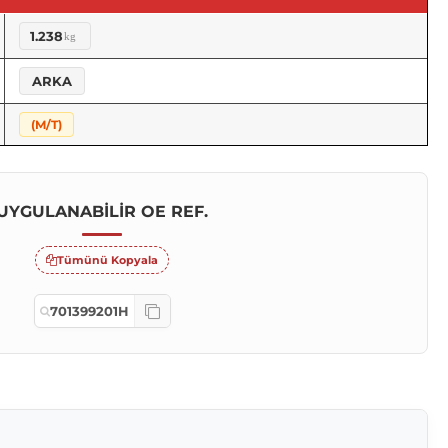
1.238
kg
ARKA
(M/T)
UYGULANABILIR OE REF.
Tümünü Kopyala
701399201H