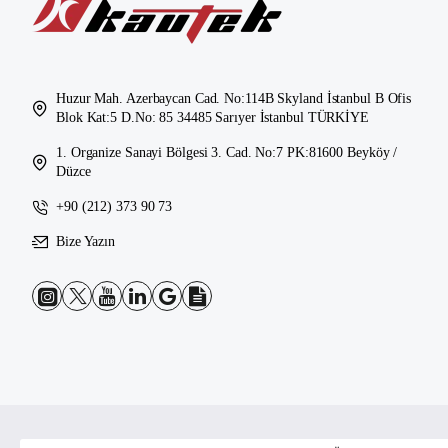
Huzur Mah. Azerbaycan Cad. No:114B Skyland İstanbul B Ofis
Blok Kat:5 D.No: 85 34485 Sarıyer İstanbul TÜRKİYE
1. Organize Sanayi Bölgesi 3. Cad. No:7 PK:81600 Beyköy /
Düzce
+90 (212) 373 90 73
Bize Yazın