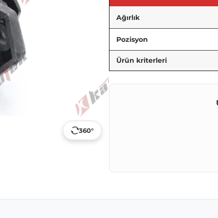
Ağırlık
Pozisyon
Ürün kriterleri
360°
p
ail