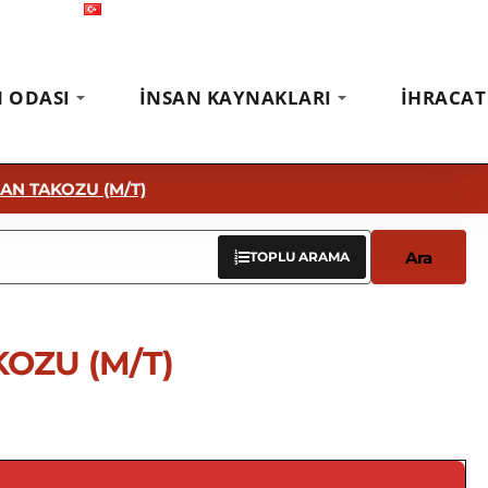
Türkçe
Fuarlar
Haberler
İletişim
N ODASI
İNSAN KAYNAKLARI
İHRACAT
AN TAKOZU (M/T)
Ara
TOPLU ARAMA
OZU (M/T)