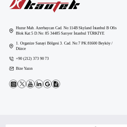
Huzur Mah. Azerbaycan Cad. No:114B Skyland İstanbul B Ofis
Blok Kat:5 D.No: 85 34485 Sarıyer İstanbul TÜRKİYE
1. Organize Sanayi Bölgesi 3. Cad. No:7 PK:81600 Beyköy /
Düzce
+90 (212) 373 90 73
Bize Yazın