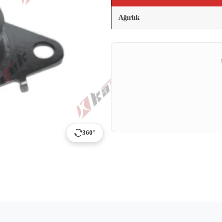
Ağırlık
360°
p
ail