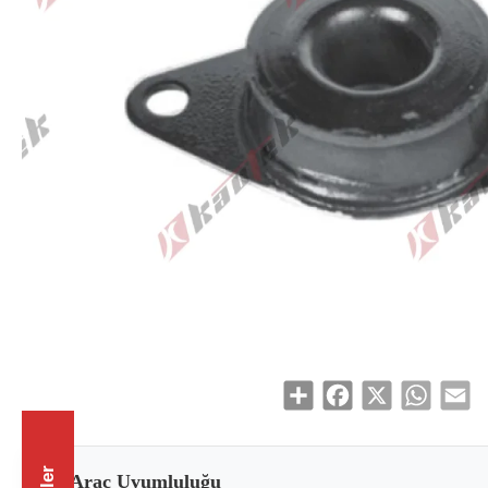
Share
Facebook
X
WhatsAp
Em
Araç Uyumluluğu