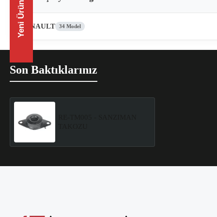
Yeni Ürünler
RENAULT
34 Model
Son Baktıklarınız
RE-TM005 - SANZIMAN
TAKOZU