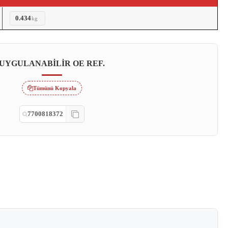
0.434
kg
UYGULANABILIR OE REF.
Tümünü Kopyala
7700818372