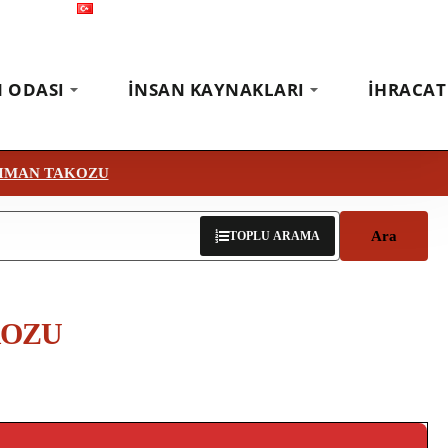
Türkçe
Fuarlar
Haberler
İletişim
N ODASI
İNSAN KAYNAKLARI
İHRACAT
IMAN TAKOZU
Ara
TOPLU ARAMA
KOZU