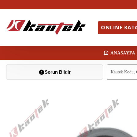
ONLINE KAT
H
O
Sorun Bildir
M
E