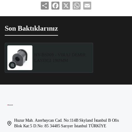
Share
Facebook
X
WhatsApp
Email
Son Baktıklarınız
HY-BS009 - VIRAJ DEMIR
LASTIGI 19ØMM
Huzur Mah. Azerbaycan Cad. No:114B Skyland İstanbul B Ofis
Blok Kat:5 D.No: 85 34485 Sarıyer İstanbul TÜRKİYE