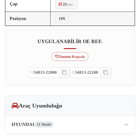
Çap
Ø
21
mm
Pozisyon
ON
UYGULANABILIR OE REF.
Tümünü Kopyala
54813-22000
54813-22200
Araç Uyumluluğu
HYUNDAI
11 Model