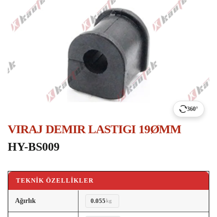
360°
VIRAJ DEMIR LASTIGI 19ØMM
HY-BS009
TEKNIK ÖZELLIKLER
Ağırlık
0.055
kg