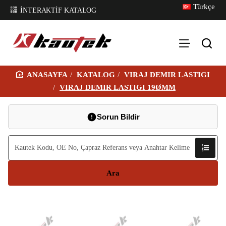
Türkçe
İNTERAKTİF KATALOG
KATALOG
VIRAJ DEMIR LASTIGI
H
VIRAJ DEMIR LASTIGI 19ØMM
O
M
Sorun Bildir
E
Ara