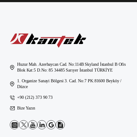
Huzur Mah. Azerbaycan Cad. No:114B Skyland İstanbul B Ofis
Blok Kat:5 D.No: 85 34485 Sarıyer İstanbul TÜRKİYE
1. Organize Sanayi Bölgesi 3. Cad. No:7 PK:81600 Beyköy /
Düzce
+90 (212) 373 90 73
Bize Yazın