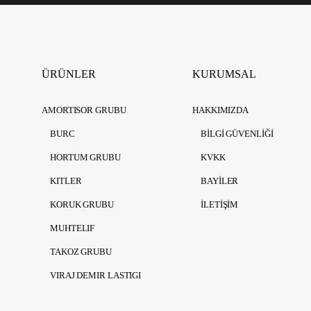
ÜRÜNLER
KURUMSAL
AMORTISOR GRUBU
HAKKIMIZDA
BURC
BILGI GÜVENLIĞI
HORTUM GRUBU
KVKK
KITLER
BAYILER
KORUK GRUBU
İLETIŞIM
MUHTELIF
TAKOZ GRUBU
VIRAJ DEMIR LASTIGI