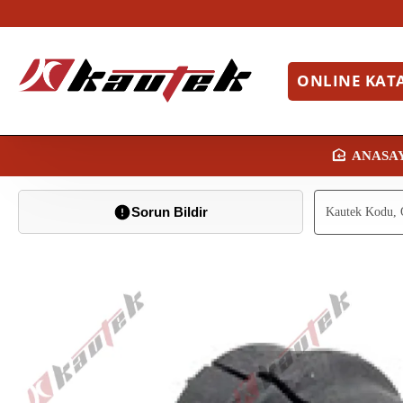
ONLINE KAT
H
O
Sorun Bildir
M
E