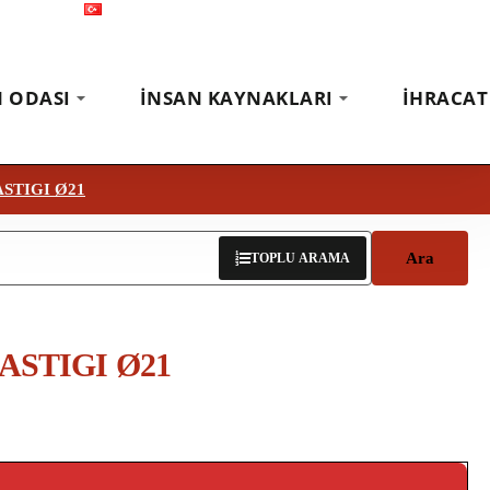
Türkçe
Fuarlar
Haberler
İletişim
N ODASI
İNSAN KAYNAKLARI
İHRACAT
STIGI Ø21
Ara
TOPLU ARAMA
ASTIGI Ø21