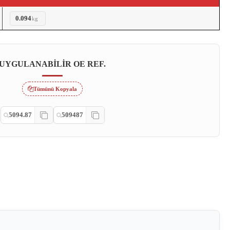
0.094
kg
UYGULANABILIR OE REF.
Tümünü Kopyala
5094.87
509487