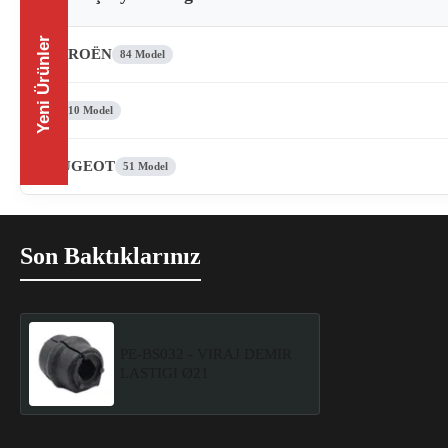
Yeni Ürünler
CITROËN
84 Model
DS
10 Model
PEUGEOT
51 Model
Son Baktıklarınız
PE-BS032 - VIRAJ DEMIR
LASTIGI Ø21