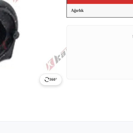
Ağırlık
360°
p
ail