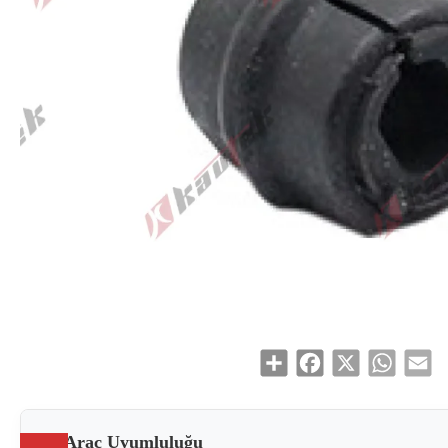
Share
Facebook
X
WhatsAp
Em
Araç Uyumluluğu