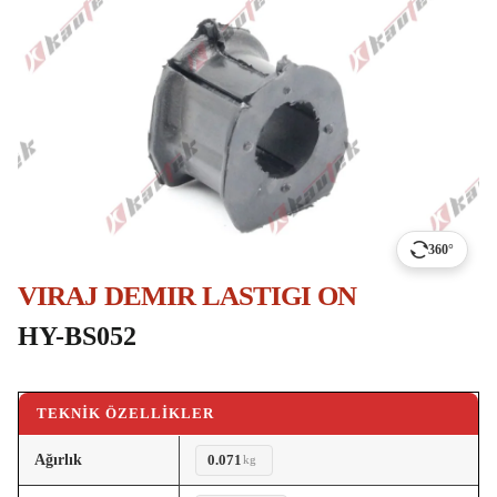
360°
VIRAJ DEMIR LASTIGI ON
HY-BS052
TEKNIK ÖZELLIKLER
Ağırlık
0.071
kg