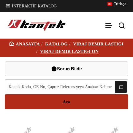
Türkçe
İNTERAKTİF KATALOG
KATALOG
VIRAJ DEMIR LASTIGI
H
VIRAJ DEMIR LASTIGI ON
O
M
Sorun Bildir
E
Ara