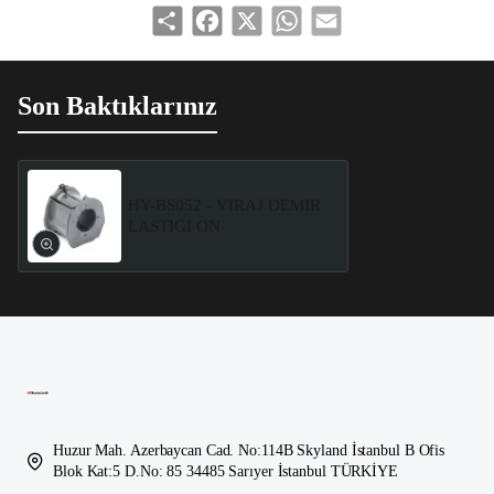
Share
Facebook
X
WhatsApp
Email
Son Baktıklarınız
HY-BS052 - VIRAJ DEMIR
LASTIGI ON
Huzur Mah. Azerbaycan Cad. No:114B Skyland İstanbul B Ofis
Blok Kat:5 D.No: 85 34485 Sarıyer İstanbul TÜRKİYE