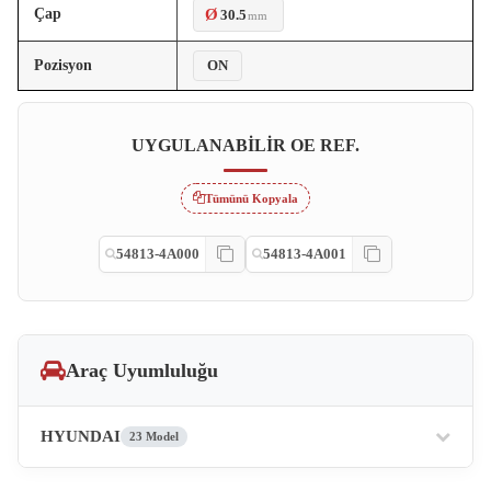
Çap
Ø
30.5
mm
Pozisyon
ON
UYGULANABILIR OE REF.
Tümünü Kopyala
54813-4A000
54813-4A001
Araç Uyumluluğu
HYUNDAI
23 Model