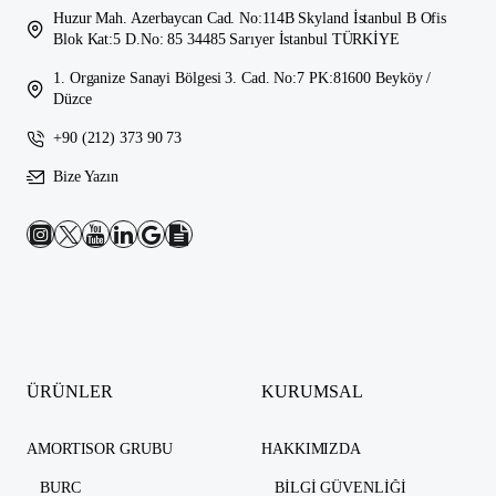
Huzur Mah. Azerbaycan Cad. No:114B Skyland İstanbul B Ofis
Blok Kat:5 D.No: 85 34485 Sarıyer İstanbul TÜRKİYE
1. Organize Sanayi Bölgesi 3. Cad. No:7 PK:81600 Beyköy /
Düzce
+90 (212) 373 90 73
Bize Yazın
ÜRÜNLER
KURUMSAL
AMORTISOR GRUBU
HAKKIMIZDA
BURC
BILGI GÜVENLIĞI