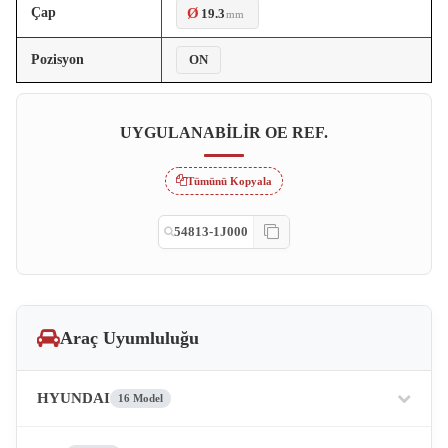
Çap
Ø
19.3
mm
Pozisyon
ON
UYGULANABILIR OE REF.
Tümünü Kopyala
54813-1J000
Araç Uyumluluğu
HYUNDAI
16 Model