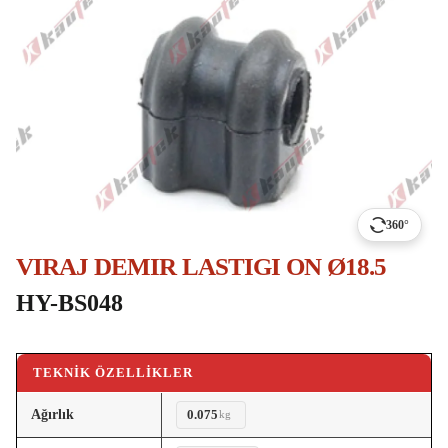
360°
VIRAJ DEMIR LASTIGI ON Ø18.5
HY-BS048
TEKNIK ÖZELLIKLER
Ağırlık
0.075
kg