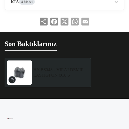
KIA
8 Model
Share
Facebook
X
WhatsApp
Email
Son Baktıklarınız
HY-BS048 - VIRAJ DEMIR
LASTIGI ON Ø18.5