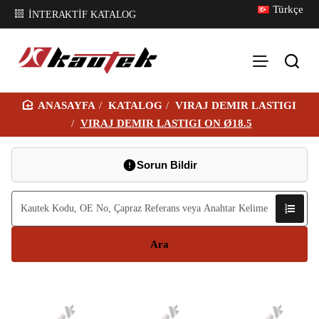
Türkçe
İNTERAKTİF KATALOG
KATALOG
VIRAJ DEMIR LASTIGI
H
VIRAJ DEMIR LASTIGI ON Ø18.5
O
M
Sorun Bildir
E
Ara