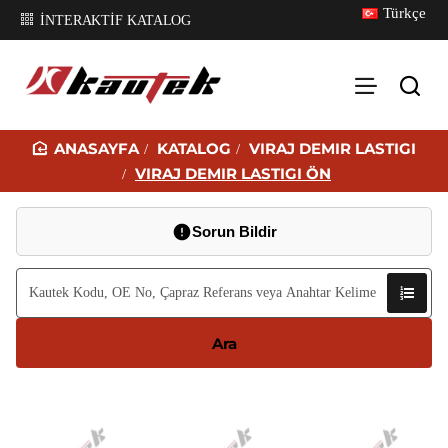
Türkçe
İNTERAKTİF KATALOG
KATALOG
VIRAJ DEMIR LASTIGI
H
VIRAJ DEMIR LASTIGI ÖN
O
M
Sorun Bildir
E
Ara