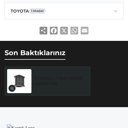
TOYOTA
1 Model
Share
Facebook
X
WhatsApp
Email
Son Baktıklarınız
TO-BS035 - VIRAJ DEMIR
LASTIGI ÖN