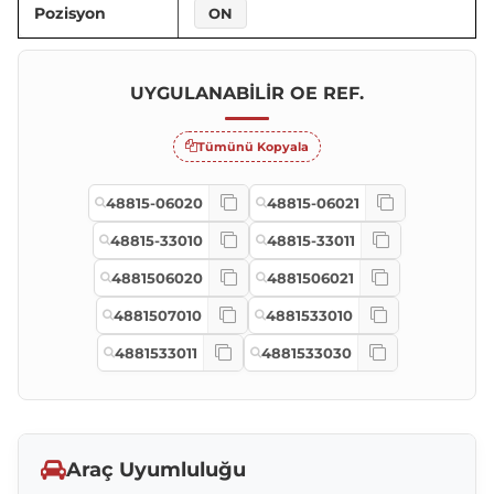
Pozisyon
ON
UYGULANABILIR OE REF.
Tümünü Kopyala
48815-06020
48815-06021
48815-33010
48815-33011
4881506020
4881506021
4881507010
4881533010
4881533011
4881533030
Araç Uyumluluğu