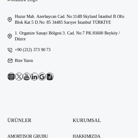
Huzur Mah. Azerbaycan Cad. No:114B Skyland İstanbul B Ofis
Blok Kat:5 D.No: 85 34485 Sarıyer İstanbul TÜRKİYE
1. Organize Sanayi Bölgesi 3. Cad. No:7 PK:81600 Beyköy /
Düzce
+90 (212) 373 90 73
Bize Yazın
ÜRÜNLER
KURUMSAL
AMORTISOR GRUBU
HAKKIMIZDA