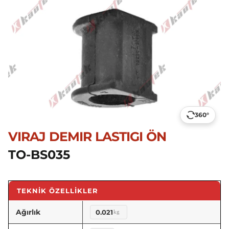
360°
VIRAJ DEMIR LASTIGI ÖN
TO-BS035
TEKNIK ÖZELLIKLER
Ağırlık
0.021
kg