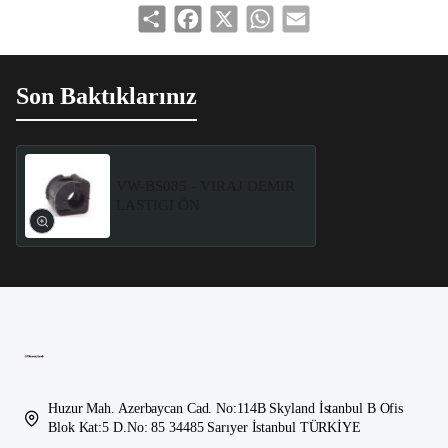
Share
Facebook
X
WhatsApp
Email
Son Baktıklarınız
VW-BS085 - VIRAJ DEMIR
LASTIGI ÖN
Huzur Mah. Azerbaycan Cad. No:114B Skyland İstanbul B Ofis
Blok Kat:5 D.No: 85 34485 Sarıyer İstanbul TÜRKİYE