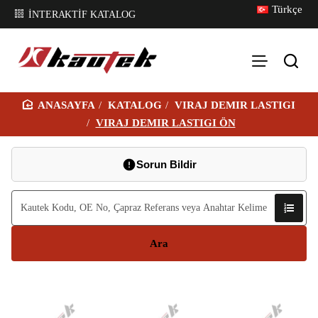
Türkçe
İNTERAKTİF KATALOG
KATALOG
VIRAJ DEMIR LASTIGI
H
VIRAJ DEMIR LASTIGI ÖN
O
M
Sorun Bildir
E
Ara