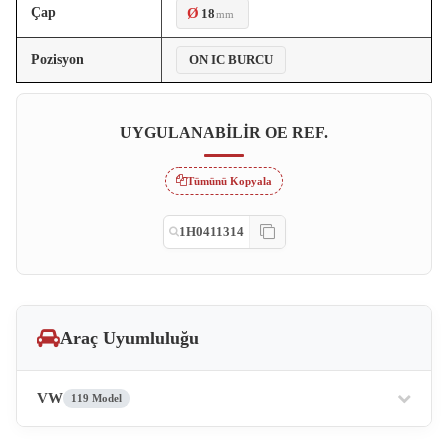
Çap
Ø
18
mm
Pozisyon
ON IC BURCU
UYGULANABILIR OE REF.
Tümünü Kopyala
1H0411314
Araç Uyumluluğu
VW
119 Model