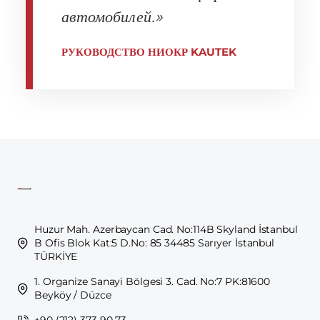
автомобилей.»
РУКОВОДСТВО НИОКР KAUTEK
Huzur Mah. Azerbaycan Cad. No:114B Skyland İstanbul
B Ofis Blok Kat:5 D.No: 85 34485 Sarıyer İstanbul
TÜRKİYE
1. Organize Sanayi Bölgesi 3. Cad. No:7 PK:81600
Beyköy / Düzce
+90 (212) 373 90 73