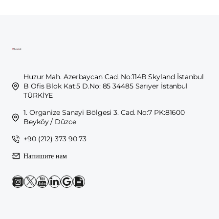
Huzur Mah. Azerbaycan Cad. No:114B Skyland İstanbul
B Ofis Blok Kat:5 D.No: 85 34485 Sarıyer İstanbul
TÜRKİYE
1. Organize Sanayi Bölgesi 3. Cad. No:7 PK:81600
Beyköy / Düzce
+90 (212) 373 90 73
Напишите нам