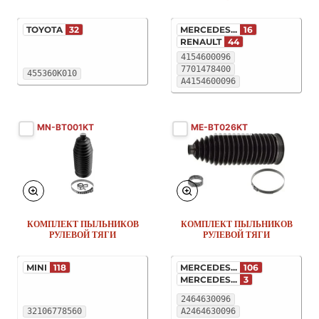
TOYOTA
32
MERCEDES...
16
RENAULT
44
4154600096
7701478400
455360K010
A4154600096
MN-BT001KT
ME-BT026KT
КОМПЛЕКТ ПЫЛЬНИКОВ
КОМПЛЕКТ ПЫЛЬНИКОВ
РУЛЕВОЙ ТЯГИ
РУЛЕВОЙ ТЯГИ
MINI
118
MERCEDES...
106
MERCEDES...
3
2464630096
32106778560
A2464630096