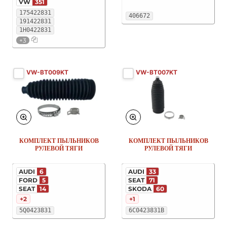
VW
351
175422831
406672
191422831
1H0422831
+3
VW-BT009KT
VW-BT007KT
КОМПЛЕКТ ПЫЛЬНИКОВ
КОМПЛЕКТ ПЫЛЬНИКОВ
РУЛЕВОЙ ТЯГИ
РУЛЕВОЙ ТЯГИ
AUDI
6
AUDI
33
FORD
5
SEAT
71
SEAT
14
SKODA
60
+2
+1
5Q0423831
6C0423831B