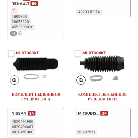
RENAULT
59
+1
48203JD01A
1609096
26055220
4553505020
+1
NI-BT008KT
MI-BT004KT
КОМПЛЕКТ ПЫЛЬНИКОВ
КОМПЛЕКТ ПЫЛЬНИКОВ
РУЛЕВОЙ ТЯГИ
РУЛЕВОЙ ТЯГИ
NISSAN
24
MITSUBIS...
34
4820401F00
4820404A01
48204W1000
MR297971