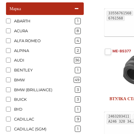
Марка
33556761568
6761568
ABARTH
1
ACURA
8
ALFA ROMEO
4
ALPINA
2
ME-BS377
AUDI
36
BENTLEY
1
BMW
49
BMW (BRILLIANCE)
3
ВТУЛКА СТ
BUICK
3
BYD
1
2463203411
CADILLAC
9
A246 320 34 11
CADILLAC (SGM)
1