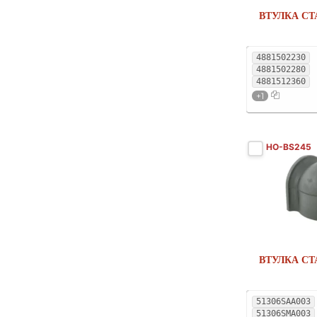
ISUZU
2
ВТУЛКА СТ
IVECO
10
JAGUAR
10
4881502230
4881502280
JEEP
12
4881512360
KIA
42
+1
LADA
2
LANCIA
6
HO-BS245
LAND ROVER
22
LEXUS
22
LIFAN
1
LINCOLN
5
MAHINDRA
1
ВТУЛКА СТ
MAZDA
39
51306SAA003
MERCEDES-BENZ
84
51306SMA003