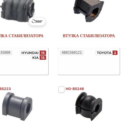
360°
ЛКА СТАБИЛИЗАТОРА
ВТУЛКА СТАБИЛИЗАТОРА
33S000
HYUNDAI
15
4881560121
TOYOTA
2
KIA
15
-BS223
HO-BS246