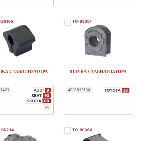
-BS165
TO-BS361
ЛКА СТАБИЛИЗАТОРА
ВТУЛКА СТАБИЛИЗАТОРА
11423
AUDI
9
4881833130
TOYOTA
23
SEAT
93
SKODA
88
+1
-BS234
TO-BS360