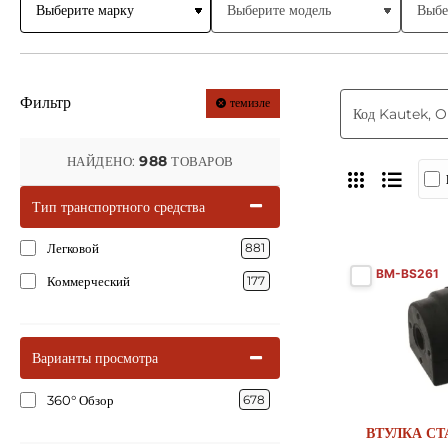
Фильтр
темизле
988
НАЙДЕНО:
ТОВАРОВ
Тип транспортного средства
Легковой
881
BM-BS261
Коммерческий
177
Варианты просмотра
360° Обзор
678
ВТУЛКА СТ