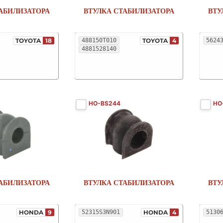
АБИЛИЗАТОРА
ВТУЛКА СТАБИЛИЗАТОРА
ВТУ
TOYOTA
18
488150T010
TOYOTA
4
5624
4881528140
HO-BS244
HO
АБИЛИЗАТОРА
ВТУЛКА СТАБИЛИЗАТОРА
ВТУ
HONDA
9
52315S3N901
HONDA
4
5130