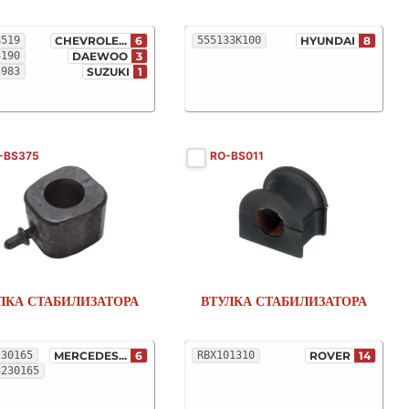
8519
CHEVROLE...
6
555133K100
HYUNDAI
8
4190
DAEWOO
3
5983
SUZUKI
1
-BS375
RO-BS011
ЛКА СТАБИЛИЗАТОРА
ВТУЛКА СТАБИЛИЗАТОРА
230165
MERCEDES...
6
RBX101310
ROVER
14
3230165