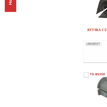
FORD
64
FORD AUSTRALIA
1
FORD USA
16
ВТУЛКА СТ
FUSO (MITSUBISHI)
1
GEELY
4
LR038557
GMC
7
GREAT WALL
3
HAVAL
4
HONDA
56
TO-BS359
HUMMER
1
HYUNDAI
53
HYUNDAI (BEIJING)
1
INFINITI
14