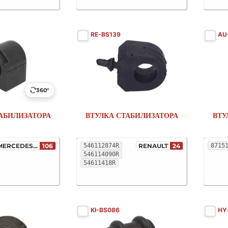
RE-BS139
AU
360°
АБИЛИЗАТОРА
ВТУЛКА СТАБИЛИЗАТОРА
ВТУ
MERCEDES...
106
546112874R
RENAULT
24
8715
546114090R
54611418R
KI-BS086
HY