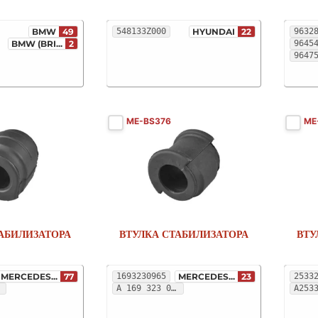
BMW
49
548133Z000
HYUNDAI
22
9632
BMW (BRI...
2
9645
9647
ME-BS376
ME
АБИЛИЗАТОРА
ВТУЛКА СТАБИЛИЗАТОРА
ВТУ
MERCEDES...
77
1693230965
MERCEDES...
23
2533
A 169 323 09 65
A253