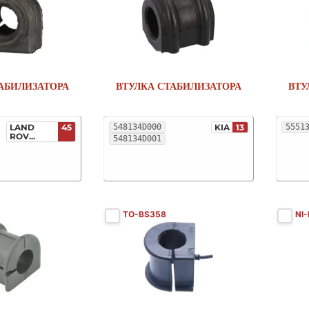
АБИЛИЗАТОРА
ВТУЛКА СТАБИЛИЗАТОРА
ВТУ
LAND
45
548134D000
KIA
13
5551
ROV...
548134D001
TO-BS358
NI