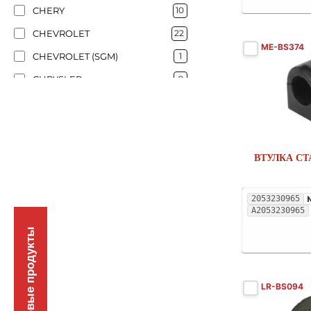
CHERY
10
CHEVROLET
22
ME-BS374
CHEVROLET (SGM)
1
CHRYSLER
9
CITROËN
52
DACIA
5
DAEWOO
8
ВТУЛКА СТ
DAIHATSU
5
DAIMLER
1
2053230965
A2053230965
DODGE
16
Новые продукты
DS
11
EMGRAND
1
EXEED (CHERY)
3
LR-BS094
FIAT
42