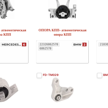
атвомотическая
ОПОРА КПП- атвомотическая
ра КПП
опора КПП
MERCEDES...
6
22326862578
BMW
2
2183
6862578
FD-TM029
BM