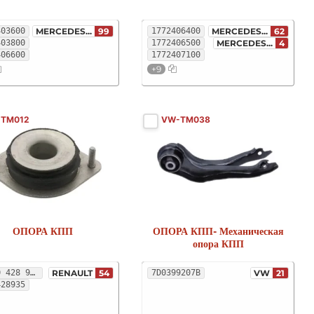
403600
MERCEDES...
99
1772406400
MERCEDES...
62
403800
1772406500
MERCEDES...
4
406600
1772407100
+9
-TM012
VW-TM038
ОПОРА КПП
ОПОРА КПП- Механическая
опора КПП
77 00 428 935
RENAULT
54
7D0399207B
VW
21
428935