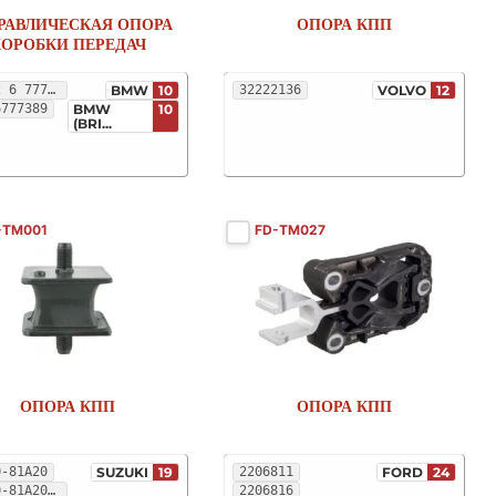
РАВЛИЧЕСКАЯ ОПОРА
ОПОРА КПП
ОРОБКИ ПЕРЕДАЧ
22 32 6 777 389
BMW
10
32222136
VOLVO
12
6777389
BMW
10
(BRI...
-TM001
FD-TM027
ОПОРА КПП
ОПОРА КПП
0-81A20
SUZUKI
19
2206811
FORD
24
29610-81A20-000
2206816