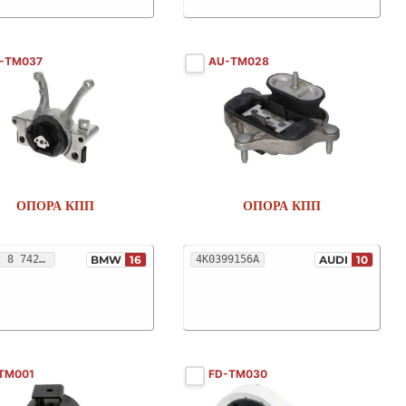
-TM037
AU-TM028
ОПОРА КПП
ОПОРА КПП
22 32 8 742 697
BMW
16
4K0399156A
AUDI
10
-TM001
FD-TM030