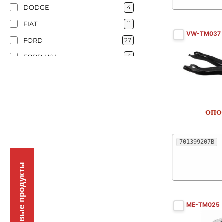
DODGE
4
FIAT
11
VW-TM037
FORD
27
FORD USA
6
GMC
1
HAVAL
1
HONDA
6
ОПО
HYUNDAI
6
JAGUAR
1
701399207B
JEEP
3
Новые продукты
KIA
3
LANCIA
1
LAND ROVER
4
ME-TM025
LEXUS
1