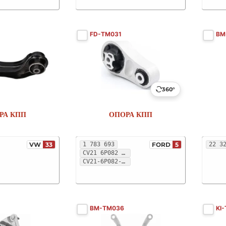
FD-TM031
BM
360°
РА КПП
ОПОРА КПП
VW
33
1 783 693
FORD
5
CV21 6P082 EB
CV21-6P082-EB
BM-TM036
KI