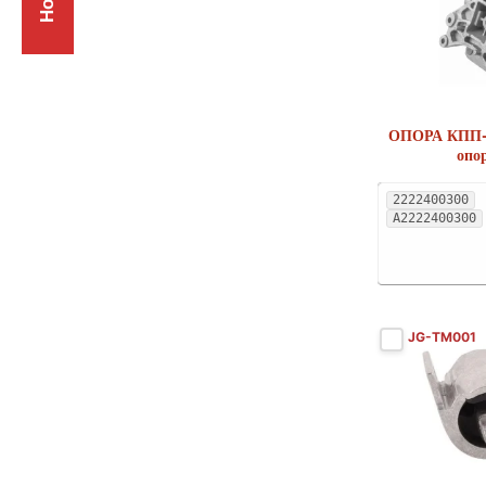
LINCOLN
1
MAZDA
2
MERCEDES-BENZ
25
ОПОРА КПП- 
MERCEDES-BENZ (BBDC)
1
опо
MERCURY
2
2222400300
MINI
3
A2222400300
MITSUBISHI
3
NISSAN
3
NISSAN (DFAC)
2
JG-TM001
OLDSMOBILE
1
OPEL
6
PEUGEOT
5
PLYMOUTH
1