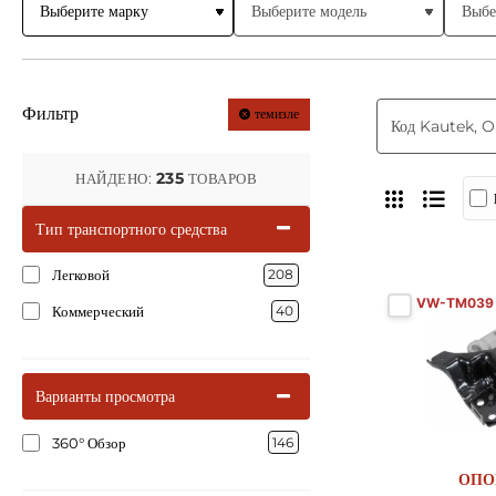
Фильтр
темизле
235
НАЙДЕНО:
ТОВАРОВ
Тип транспортного средства
Легковой
208
VW-TM039
Коммерческий
40
Варианты просмотра
360° Обзор
146
ОПО