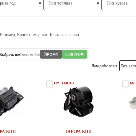
PDF
ИНФО
Выбрать все
Снять выбор
0
0
Дата добавления
HY-TM010
ME
Новый
Новый
РА КПП
ОПОРА КПП