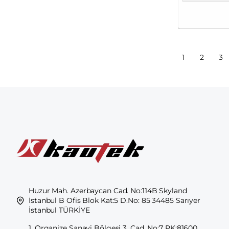
1
2
3
Huzur Mah. Azerbaycan Cad. No:114B Skyland
İstanbul B Ofis Blok Kat:5 D.No: 85 34485 Sarıyer
İstanbul TÜRKİYE
1. Organize Sanayi Bölgesi 3. Cad. No:7 PK:81600