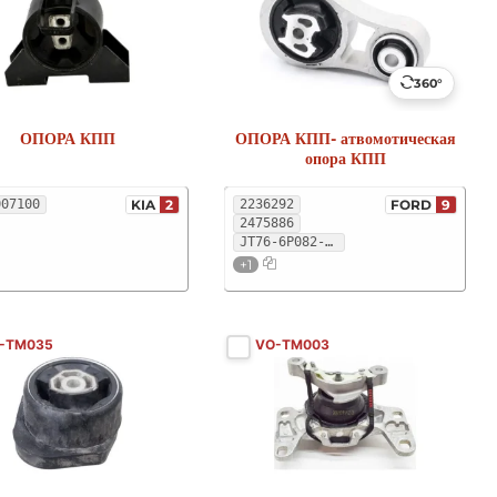
360°
ОПОРА КПП
ОПОРА КПП- атвомотическая
опора КПП
007100
KIA
2
2236292
FORD
9
2475886
JT76-6P082-AB
+1
-TM035
VO-TM003