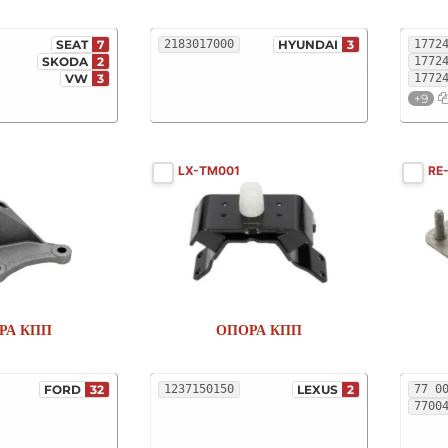
SEAT
7
2183017000
HYUNDAI
3
1772
SKODA
2
1772
VW
3
1772
+9
LX-TM001
RE
РА КПП
ОПОРА КПП
FORD
32
1237150150
LEXUS
2
7700