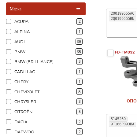
Марка
2Q0199555AC
2Q0199555BN
ACURA
2
ALPINA
1
AUDI
36
BMW
35
FD-TM032
BMW (BRILLIANCE)
3
CADILLAC
1
CHERY
1
CHEVROLET
8
ОПО
CHRYSLER
3
CITROËN
5
5145260
DACIA
2
9T166P093BA
DAEWOO
2