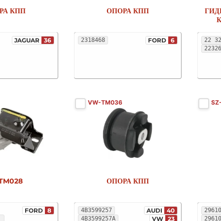
РА КПП
ОПОРА КПП
ГИД
К
JAGUAR
36
2318468
FORD
6
2232
VW-TM036
SZ
TM028
ОПОРА КПП
FORD
8
4B3599257
AUDI
40
2961
4B3599257A
VW
23