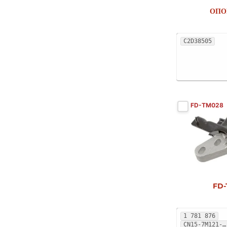
PONTIAC
1
ОПО
PORSCHE
2
RENAULT
13
C2D38505
SEAT
17
SKODA
14
SUZUKI
1
TOFAS
1
FD-TM028
TOYOTA
1
VAUXHALL
6
VOLVO
4
VOLVO (CHANGAN)
1
VW
40
FD-
1 781 876
CN15-7M121-BB