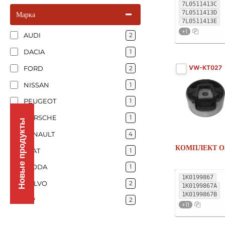
7L0511413C
7L0511413D
Марка
7L0511413E
+1
AUDI
2
DACIA
1
VW-KT027
FORD
2
NISSAN
1
PEUGEOT
1
PORSCHE
1
Новые продукты
RENAULT
4
КОМПЛЕКТ О
SEAT
1
SKODA
1
1K0199867
VOLVO
2
1K0199867A
1K0199867B
VW
2
+11