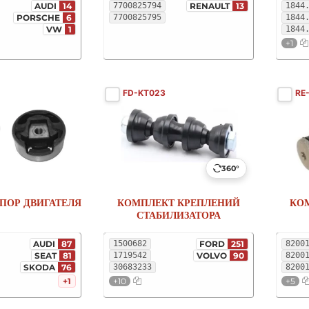
AUDI
14
7700825794
RENAULT
13
1844
PORSCHE
6
7700825795
1844
VW
1
1844
+1
FD-KT023
RE
360°
ПОР ДВИГАТЕЛЯ
КОМПЛЕКТ КРЕПЛЕНИЙ
КО
СТАБИЛИЗАТОРА
AUDI
87
1500682
FORD
251
8200
SEAT
81
1719542
VOLVO
90
8200
SKODA
76
30683233
8200
+1
+10
+5