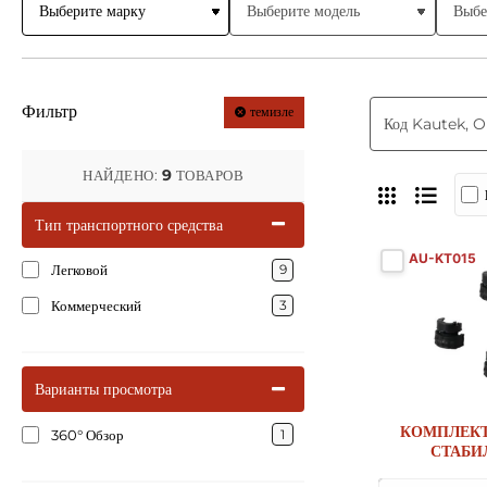
Фильтр
темизле
9
НАЙДЕНО:
ТОВАРОВ
Тип транспортного средства
AU-KT015
Легковой
9
Коммерческий
3
Варианты просмотра
КОМПЛЕКТ
360° Обзор
1
СТАБИ