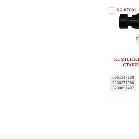
DC-KT001
КОМПЛЕКТ
СТАБИ
6001547138
8200277960
8200891487