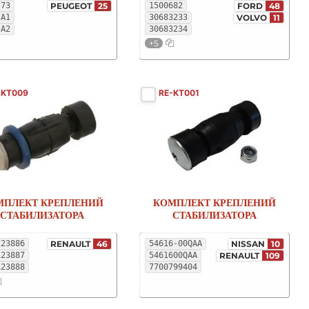
.73
PEUGEOT
25
1500682
FORD
48
.A1
30683233
VOLVO
11
.A2
30683234
+5
-KT009
RE-KT001
МПЛЕКТ КРЕПЛЕНИЙ
КОМПЛЕКТ КРЕПЛЕНИЙ
СТАБИЛИЗАТОРА
СТАБИЛИЗАТОРА
123886
RENAULT
46
54616-00QAA
NISSAN
10
123887
5461600QAA
RENAULT
109
123888
7700799404