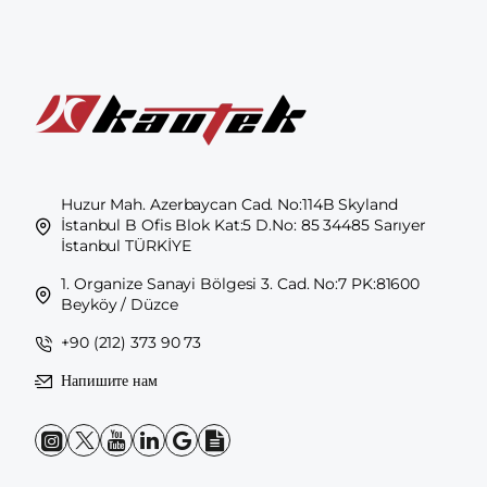
Huzur Mah. Azerbaycan Cad. No:114B Skyland
İstanbul B Ofis Blok Kat:5 D.No: 85 34485 Sarıyer
İstanbul TÜRKİYE
1. Organize Sanayi Bölgesi 3. Cad. No:7 PK:81600
Beyköy / Düzce
+90 (212) 373 90 73
Напишите нам