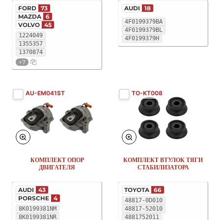
FORD
73
AUDI
18
MAZDA
6
4F0199379BA
VOLVO
45
4F0199379BL
1224049
4F0199379H
1355357
1370874
+7
AU-EM041ST
TO-KT008
КОМПЛЕКТ ОПОР
КОМПЛЕКТ ВТУЛОК ТЯГИ
ДВИГАТЕЛЯ
СТАБИЛИЗАТОРА
AUDI
43
TOYOTA
66
PORSCHE
4
48817-0D010
8K0199381NM
48817-52010
8K0199381NR
4881752011