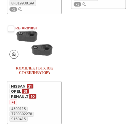
8R0199381AA
+3
+2
RE-VR018ST
КОМПЛЕКТ ВТУЛОК
СТАБИЛИЗАТОРА
NISSAN
21
OPEL
31
RENAULT
10
+1
4500115
7700302278
9160415