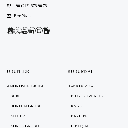
+90 (212) 373 90 73
Bize Yazın
ÜRÜNLER
KURUMSAL
AMORTISOR GRUBU
HAKKIMIZDA
BURC
BILGI GÜVENLIĞI
HORTUM GRUBU
KVKK
KITLER
BAYILER
KORUK GRUBU
İLETIŞIM