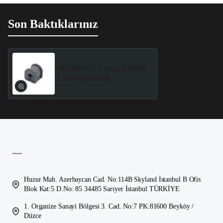
Son Baktıklarınız
HO-BS017 - VIRAJ DEMIR
LASTIGI ARKA
Huzur Mah. Azerbaycan Cad. No:114B Skyland İstanbul B Ofis
Blok Kat:5 D.No: 85 34485 Sarıyer İstanbul TÜRKİYE
1. Organize Sanayi Bölgesi 3. Cad. No:7 PK:81600 Beyköy /
Düzce