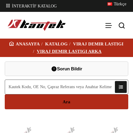
Türkçe
İNTERAKTİF KATALOG
KATALOG
VIRAJ DEMIR LASTIGI
H
VIRAJ DEMIR LASTIGI ARKA
O
M
Sorun Bildir
E
Ara