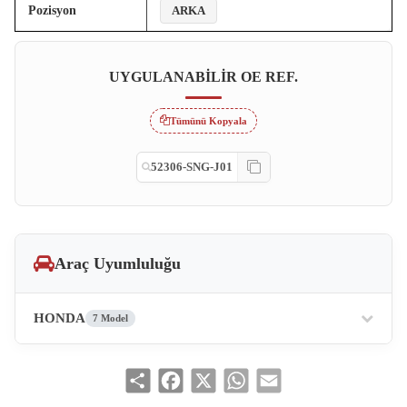
Pozisyon
ARKA
UYGULANABILIR OE REF.
Tümünü Kopyala
52306-SNG-J01
Araç Uyumluluğu
HONDA
7 Model
Share
Facebook
X
WhatsApp
Email