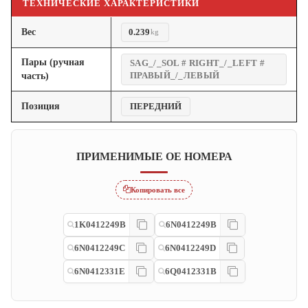
ТЕХНИЧЕСКИЕ ХАРАКТЕРИСТИКИ
Вес
0.239
kg
Пары (ручная
SAG_/_SOL # RIGHT_/_LEFT #
ПРАВЫЙ_/_ЛЕВЫЙ
часть)
Позиция
ПЕРЕДНИЙ
ПРИМЕНИМЫЕ OE НОМЕРА
Копировать все
1K0412249B
6N0412249B
6N0412249C
6N0412249D
6N0412331E
6Q0412331B