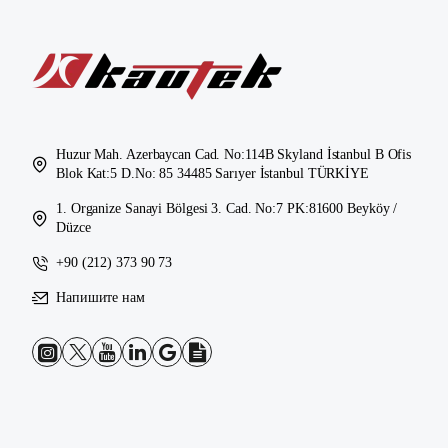
Huzur Mah. Azerbaycan Cad. No:114B Skyland İstanbul B Ofis
Blok Kat:5 D.No: 85 34485 Sarıyer İstanbul TÜRKİYE
1. Organize Sanayi Bölgesi 3. Cad. No:7 PK:81600 Beyköy /
Düzce
+90 (212) 373 90 73
Напишите нам