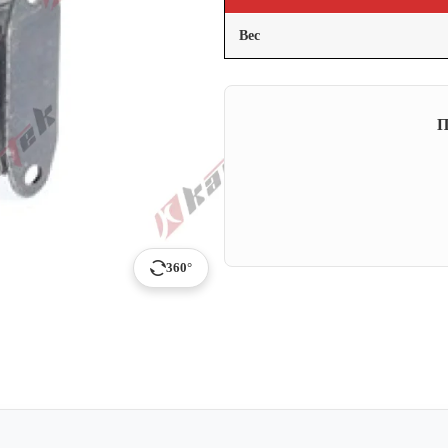
Вес
П
360°
p
ail