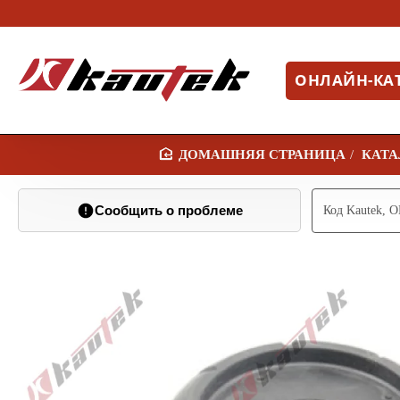
ОНЛАЙН-КА
КАТА
H
O
Сообщить о проблеме
M
E