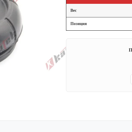
Вес
Позиция
П
p
ail