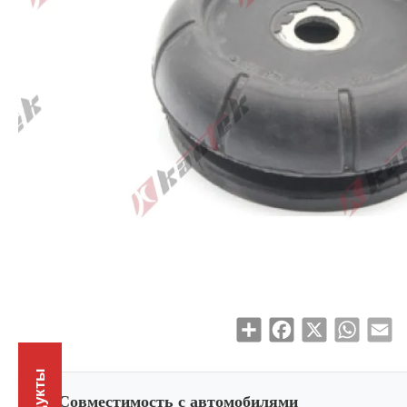
Share
Facebook
X
WhatsAp
Em
Совместимость с автомобилями