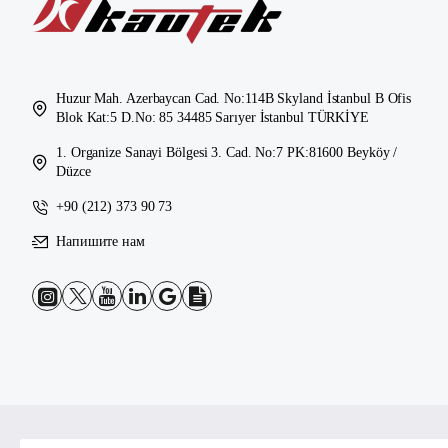
Huzur Mah. Azerbaycan Cad. No:114B Skyland İstanbul B Ofis
Blok Kat:5 D.No: 85 34485 Sarıyer İstanbul TÜRKİYE
1. Organize Sanayi Bölgesi 3. Cad. No:7 PK:81600 Beyköy /
Düzce
+90 (212) 373 90 73
Напишите нам