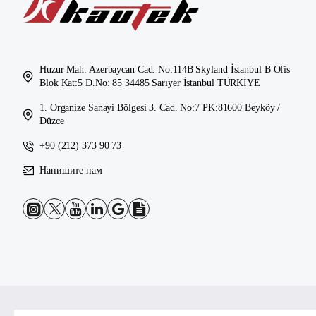
Huzur Mah. Azerbaycan Cad. No:114B Skyland İstanbul B Ofis
Blok Kat:5 D.No: 85 34485 Sarıyer İstanbul TÜRKİYE
1. Organize Sanayi Bölgesi 3. Cad. No:7 PK:81600 Beyköy /
Düzce
+90 (212) 373 90 73
Напишите нам