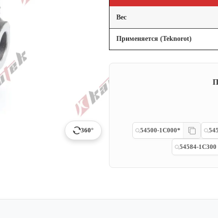
Вес
Применяется (Teknorot)
П
360°
54500-1C000*
54
54584-1C300
p
ail