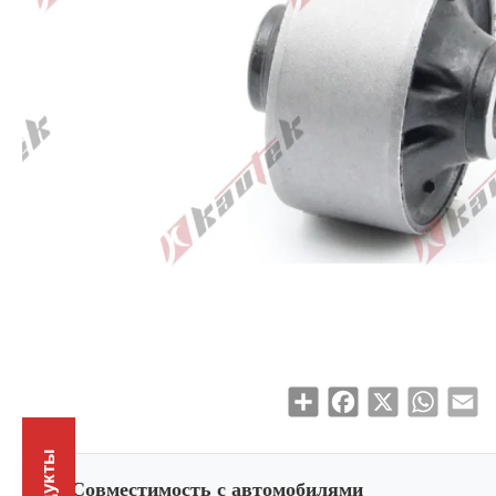
Share
Facebook
X
WhatsAp
Em
Совместимость с автомобилями