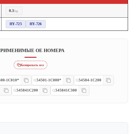
0.3
kg
HY-725
HY-726
РИМЕНИМЫЕ OE НОМЕРА
Копировать все
500-1C010*
54501-1C000*
54584-1C200
545841C200
545841C300