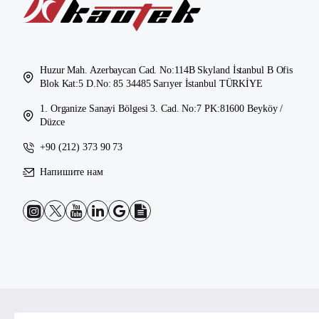
Huzur Mah. Azerbaycan Cad. No:114B Skyland İstanbul B Ofis
Blok Kat:5 D.No: 85 34485 Sarıyer İstanbul TÜRKİYE
1. Organize Sanayi Bölgesi 3. Cad. No:7 PK:81600 Beyköy /
Düzce
+90 (212) 373 90 73
Напишите нам