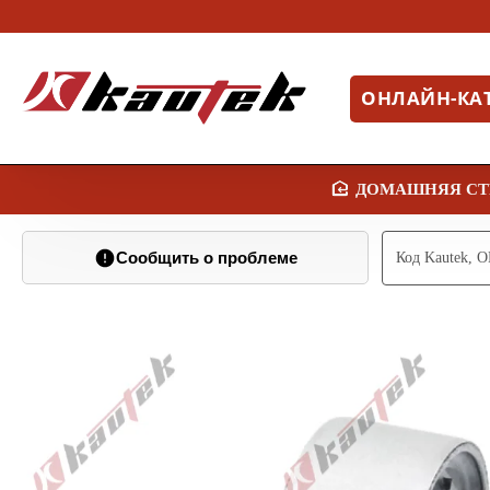
ОНЛАЙН-КА
H
O
Сообщить о проблеме
M
E