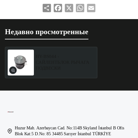
Share
Facebook
X
WhatsApp
Email
Недавно просмотренные
HY-BS044 -
САЙЛЕНТБЛОК РЫЧАГА
ПОДВЕСКИ
Huzur Mah. Azerbaycan Cad. No:114B Skyland İstanbul B Ofis
Blok Kat:5 D.No: 85 34485 Sarıyer İstanbul TÜRKİYE