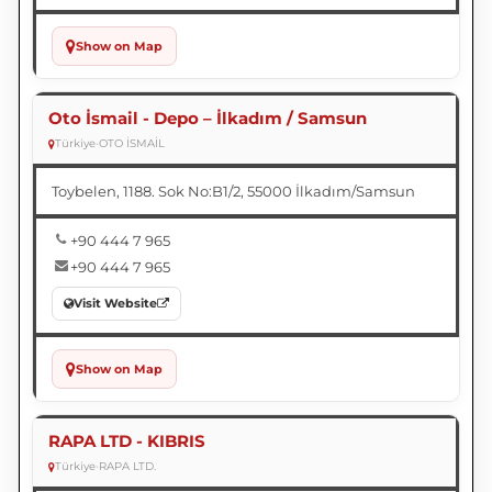
Show on Map
Oto İsmail - Depo – İlkadım / Samsun
Türkiye
•
OTO İSMAİL
Toybelen, 1188. Sok No:B1/2, 55000 İlkadım/Samsun
+90 444 7 965
+90 444 7 965
Visit Website
Show on Map
RAPA LTD - KIBRIS
Türkiye
•
RAPA LTD.