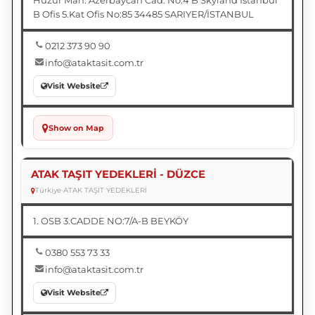
Huzur Mah. Azerbaycan Cad. No:4 B Skyland İstanbul
B Ofis 5.Kat Ofis No:85 34485 SARIYER/İSTANBUL
0212 373 90 90
info@ataktasit.com.tr
Visit Website
Show on Map
ATAK TAŞIT YEDEKLERİ - DÜZCE
Türkiye
•
ATAK TAŞIT YEDEKLERİ
1. OSB 3.CADDE NO:7/A-B BEYKÖY
0380 553 73 33
info@ataktasit.com.tr
Visit Website