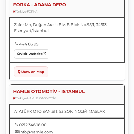
FORKA - ADANA DEPO
Türkiye
•
FORKA
Zafer Mh, Doğan Araslı Blv. B Blok No:95/1, 34513
Esenyurt/İstanbul
444 86 99
Visit Website
Show on Map
HAMLE OTOMOTİV - ISTANBUL
Türkiye
•
HAMLE OTOMOTİV
ATATÜRK OTO.SAN.SIT. 53 SOK. NO:3/4 MASLAK
0212 346 16 00
info@hamle.com