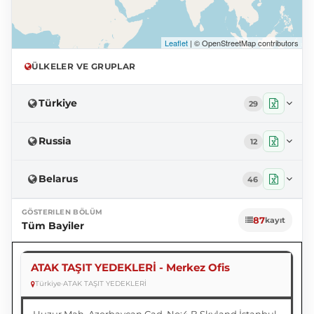
Leaflet
| © OpenStreetMap contributors
ÜLKELER VE GRUPLAR
Türkiye
29
Russia
12
Belarus
46
GÖSTERILEN BÖLÜM
87
kayıt
Tüm Bayiler
ATAK TAŞIT YEDEKLERİ - Merkez Ofis
Türkiye
•
ATAK TAŞIT YEDEKLERİ