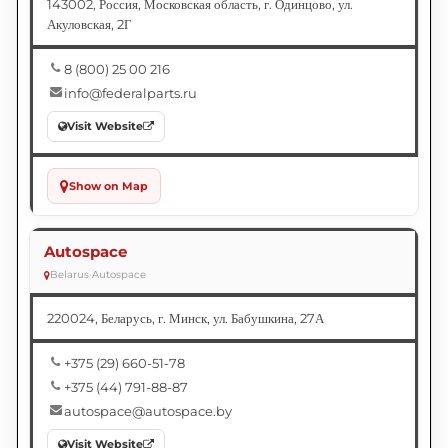
143002, Россия, Московская область, г. Одинцово, ул.
Акуловская, 2Г
8 (800) 25 00 216
info@federalparts.ru
Visit Website
Show on Map
Autospace
Belarus
•
Autospace
220024, Беларусь, г. Минск, ул. Бабушкина, 27А
+375 (29) 660-51-78
+375 (44) 791-88-87
autospace@autospace.by
Visit Website