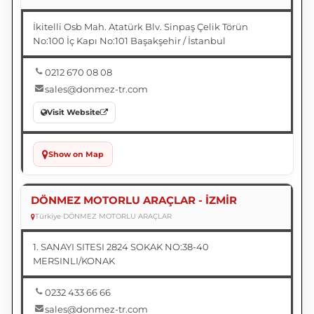
İkitelli Osb Mah. Atatürk Blv. Sinpaş Çelik Törün
No:100 İç Kapı No:101 Başakşehir / İstanbul
0212 670 08 08
sales@donmez-tr.com
Visit Website
Show on Map
DÖNMEZ MOTORLU ARAÇLAR - İZMİR
Türkiye
•
DÖNMEZ MOTORLU ARAÇLAR
1. SANAYI SITESI 2824 SOKAK NO:38-40
MERSINLI/KONAK
0232 433 66 66
sales@donmez-tr.com