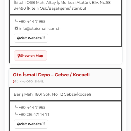
İkitelli OSB Mah, Altay İş Merkezi Atatürk Blv. No:58
34490 İkitelli Osb/Başakşehir/İstanbul
+90 444 7 965
info@otoismail.com.tr
Visit Website
Show on Map
Oto İsmail Depo – Gebze / Kocaeli
Türkiye
•
OTO İSMAİL
Barış Mah. 1801 Sok. No: 12 Gebze/Kocaeli
+90 444 7 965
+90 216 471 14 71
Visit Website