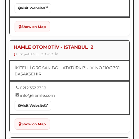
Visit Website
Show on Map
HAMLE OTOMOTİV - ISTANBUL_2
Türkiye
•
HAMLE OTOMOTİV
İKİTELLİ ORG.SAN.BÖL. ATATÜRK BULV. NO:110/2B01
BAŞAKŞEHIR
0212 332 23 19
info@hamle.com
Visit Website
Show on Map