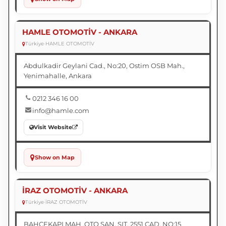
HAMLE OTOMOTİV - ANKARA
Türkiye
•
HAMLE OTOMOTİV
Abdulkadir Geylani Cad., No:20, Ostim OSB Mah.,
Yenimahalle, Ankara
0212 346 16 00
info@hamle.com
Visit Website
Show on Map
İRAZ OTOMOTİV - ANKARA
Türkiye
•
İRAZ OTOMOTİV
BAHÇEKAPI MAH .OTO SAN. SIT. 2551 CAD. NO:15