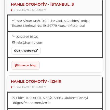
HAMLE OTOMOTİV - İSTANBUL_3
Türkiye
•
HAMLE OTOMOTİV
Mimar Sinan Mah. Üsküdar Cad, A Caddesi Yedpa
Ticaret Merkezi No: 19, 34779 Ataşehir/İstanbul
0212 346 16 00
info@hamle.com
Visit Website
Show on Map
HAMLE OTOMOTİV - İZMİR
Türkiye
•
HAMLE OTOMOTİV
29 Ekim, 10008. Sk. No:1/A, 35663 Ulukent Sanayi
Bölgesi/Menemen/İzmir