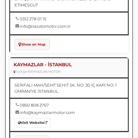
ETIMESGUT
0312 278 01 15
info@irazotomotiv.com.tr
Show on Map
KAYMAZLAR - İSTANBUL
Türkiye
•
KAYMAZLAR MOTOR
SERIFALI MAH/SEMT SEHIT SK. NO: 30 IÇ KAPI NO: 1
ÜMRANİYE İSTANBUL
0850 808 2767
info@kaymazlarmotor.com
Visit Website