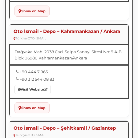
Show on Map
Oto İsmail - Depo – Kahramankazan / Ankara
Türkiye
•
OTO İSMAİL
Dağyaka Mah. 2038 Cad. Selpa Sanayi Sitesi No: 9 A-B
Blok 06980 Kahramankazan/Ankara
+90 444 7 965
+90 312 544 08 83
Visit Website
Show on Map
Oto İsmail - Depo – Şehitkamil / Gaziantep
Türkiye
•
OTO İSMAİL