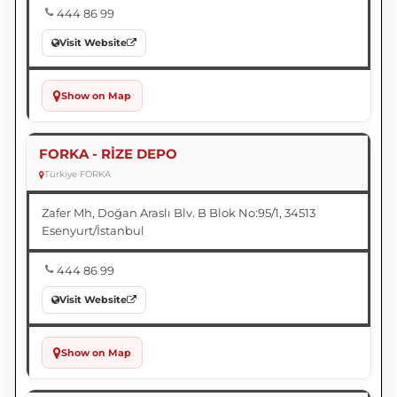
444 86 99
Visit Website
Show on Map
FORKA - RİZE DEPO
Türkiye
•
FORKA
Zafer Mh, Doğan Araslı Blv. B Blok No:95/1, 34513
Esenyurt/İstanbul
444 86 99
Visit Website
Show on Map