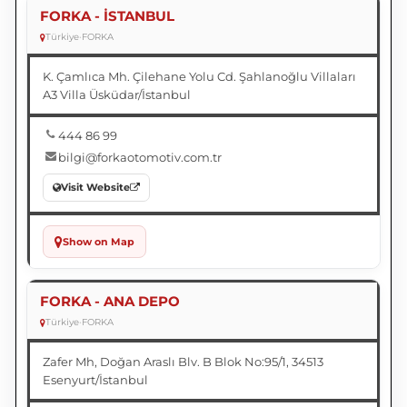
FORKA - İSTANBUL
Türkiye
•
FORKA
K. Çamlıca Mh. Çilehane Yolu Cd. Şahlanoğlu Villaları
A3 Villa Üsküdar/İstanbul
444 86 99
bilgi@forkaotomotiv.com.tr
Visit Website
Show on Map
FORKA - ANA DEPO
Türkiye
•
FORKA
Zafer Mh, Doğan Araslı Blv. B Blok No:95/1, 34513
Esenyurt/İstanbul