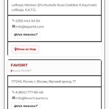
Lefkoşa Merkez: Şht.Mustafa Ruso Caddesi K.Kaymaklı
Lefkoşa, K.K.T.C.
0392 444 94 94
info@rapaltd.com
Visit Website
Show on Map
FAVORIT
Russia
•
FAVORIT
117246, Россия, г. Москва, Научный проезд, 17
8 (800) 777-85-48
info@favorit-parts.ru
Visit Website