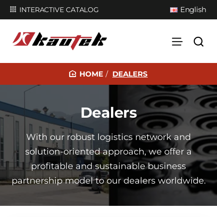
English
INTERACTIVE CATALOG
DEALERS
H
O
M
Dealers
E
With our robust logistics network and
solution-oriented approach, we offer a
profitable and sustainable business
partnership model to our dealers worldwide.