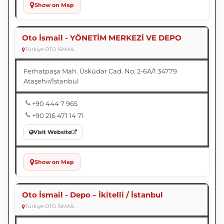
Show on Map
Oto İsmail - YÖNETİM MERKEZİ VE DEPO
Türkiye
•
OTO İSMAİL
Ferhatpaşa Mah. Üsküdar Cad. No: 2-6A/1 34779
Ataşehir/İstanbul
+90 444 7 965
+90 216 471 14 71
Visit Website
Show on Map
Oto İsmail - Depo – İkitelli / İstanbul
Türkiye
•
OTO İSMAİL