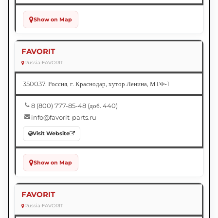
Show on Map
FAVORIT
Russia
•
FAVORIT
350037. Россия, г. Краснодар, хутор Ленина, МТФ-1
8 (800) 777-85-48 (доб. 440)
info@favorit-parts.ru
Visit Website
Show on Map
FAVORIT
Russia
•
FAVORIT