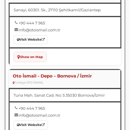
Sanayi, 60301. Sk., 27110 Şehitkamil/Gaziantep
+90 444 7 965
info@otoismail.com.tr
Visit Website
Show on Map
Oto İsmail - Depo – Bornova / İzmir
Türkiye
•
OTO İSMAİL
Tuna Mah. Sanat Cad. No: 5 35030 Bornova/İzmir
+90 444 7 965
info@otoismail.com.tr
Visit Website